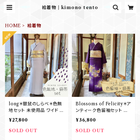
袷着物 | kimono tento
HOME
袷着物
long＊銀鼠のしらべ＊色無
Blossoms of Felicity＊ア
地セット 未使用品 ワイド 身
ンティーク色留袖セット 三
幅広め 浅藤紫 銀鼠 グレー
つ紋 唐花 唐草 暈し 刺繍
¥27,800
¥36,800
礼装 七五三 卒業式 入学式
紫 京紫 パープル 礼装 七
色無地+袋帯 B734
五三 卒業式 入学式 結婚式
SOLD OUT
SOLD OUT
アンティーク色留袖+袋帯