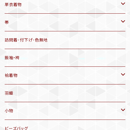
帯揚げ
単衣着物
羽織
アンティーク着物
帯
半幅帯
リサイクル着物
リサイクル帯
訪問着･付下げ･色無地
有松絞り浴衣(6～9月頃)
アンティーク帯
振袖・袴
アンティーク仕立てかえ帯
袷着物
名古屋帯
アンティーク着物
羽織
洒落袋帯
リサイクル着物
小物
袋帯
訪問着、付下げ、色無地
帯揚げ
ビーズバッグ