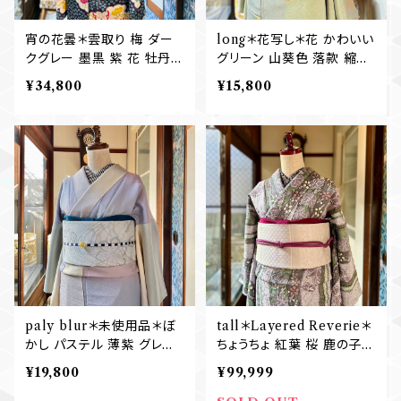
宵の花曇＊雲取り 梅 ダー
long＊花写し＊花 かわいい
クグレー 墨黒 紫 花 牡丹
グリーン 山葵色 落款 縮緬
椿 橘 立花 アンティーク小
小紋着物 B428
¥34,800
¥15,800
紋着物 B447
paly blur＊未使用品＊ぼ
tall＊Layered Reverie＊
かし パステル 薄紫 グレー
ちょうちょ 紅葉 桜 鹿の子
クリーム 小紋着物 B436
パープル グリーン 小紋着
¥19,800
¥99,999
物 B370