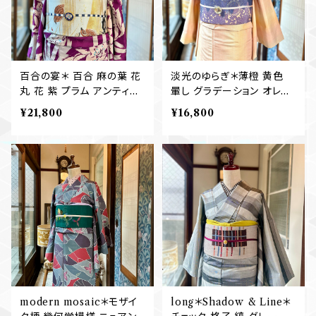
百合の宴＊ 百合 麻の葉 花
淡光のゆらぎ＊薄橙 黄色
丸 花 紫 プラム アンティー
暈し グラデーション オレン
ク小紋着物 B575
ジベージュ シャーベットオ
¥21,800
¥16,800
レンジ ピンクイエロー 紬着
物 B560
modern mosaic＊モザイ
long＊Shadow & Line＊