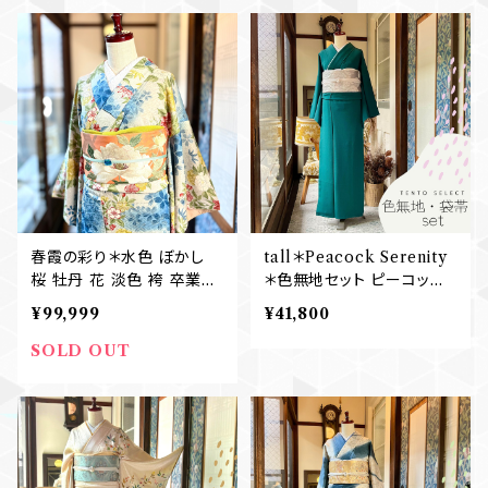
B674
春霞の彩り＊水色 ぼかし
tall＊Peacock Serenity
桜 牡丹 花 淡色 袴 卒業式
＊色無地セット ピーコック
アンティーク小紋着物 B66
ブルー テールグリーン 礼装
¥99,999
¥41,800
8
七五三 卒業式 入学式 結婚
式 色無地+袋帯 B633
SOLD OUT