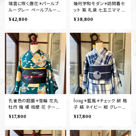
瑞雲に咲く唐花＊パールブ
幾何学和モダン＊訪問着セ
ルーグレー ペールブルー
ット 紫 礼装 七五三ママ 卒
訪問着セット 礼装 七五三
業式 入学式 訪問着+袋帯
¥42,800
¥38,800
ママ 卒業式 入学式 訪問着
B269
+袋帯 B430
孔雀色の庭園＊雪輪 花丸
long＊藍風＊チェック 絣 格
牡丹 梅 橘 桔梗 花 テール
子 縞 ネイビー 紺 グレー
グリーン ピーコックグリー
紬着物 B588
¥17,800
¥17,800
ン アンティーク小紋着物 B
590