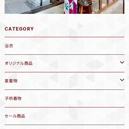
CATEGORY
浴衣
オリジナル商品
袷着物(10〜5月頃)
夏着物
セオα 着物(5〜9月頃)
アンティーク着物
子供着物
三分紐
リサイクル着物
セール商品