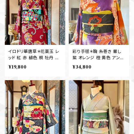
イロドリ華唐草＊花薬玉 レ
彩り手毬＊鞠 糸巻き 暈し
ッド 紅 赤 緋色 桐 牡丹 芍
紫 オレンジ 橙 黄色 アンテ
薬 椿 菊 アンティーク小紋
ィーク小紋着物 B501
¥19,800
¥34,800
着物 B513