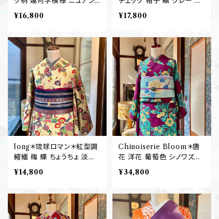
ク柄 幾何学模様 ニュアン
チェック 格子 縞 グレー ブ
スカラー 小紋着物 B557
ラック 黒 モノトーン 紬着物
¥16,800
¥17,800
B551
long＊琉球ロマン＊紅型調
Chinoiserie Bloom＊唐
縮緬 梅 蝶 ちょうちょ 淡黄
花 洋花 葡萄色 シノワズリ
イエロー ボタニカル 袷着
ー ボルドー ワインレッド パ
¥14,800
¥34,800
物 B528
ープル 紫 黄色 アンティー
ク小紋着物 B517