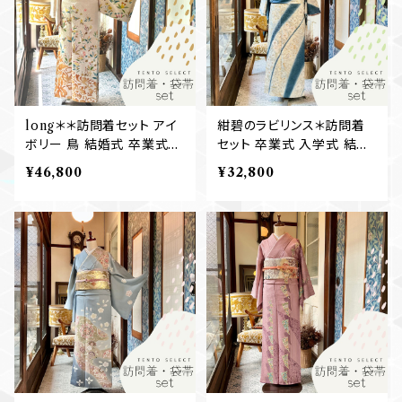
long＊＊訪問着セット アイ
紺碧のラビリンス＊訪問着
ボリー 鳥 結婚式 卒業式
セット 卒業式 入学式 結婚
入学式 お宮参り 七五三マ
式 七五三ママ 訪問着+袋
¥46,800
¥32,800
マ 訪問着+袋帯 B616
帯 B612