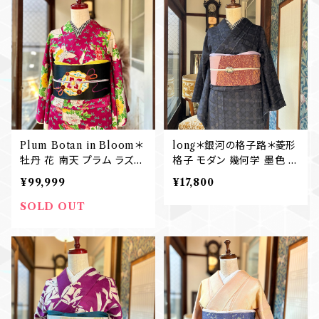
Plum Botan in Bloom＊
long＊銀河の格子路＊菱形
牡丹 花 南天 プラム ラズベ
格子 モダン 幾何学 墨色 濃
リーレッド 卒業袴 アンティ
紺 小紋着物 B569
¥99,999
¥17,800
ーク小紋着物 B585
SOLD OUT