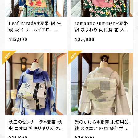
Leaf Parade＊夏帯 絽 生
romantic summer＊夏帯
成 萩 クリームイエロー 刺
絽 ひまわり 向日葵 花 大柄
繍 アンティーク夏名古屋帯
ピンク 刺繍 アンティーク夏
¥12,800
¥35,800
B765
名古屋帯 B763
秋虫のセレナーデ＊夏帯 秋
光のかけら＊夏帯 未使用品
虫 コオロギ キリギリス グレ
紗 スクエア 四角 幾何学 ミ
ー 黒 モノトーン アンティー
ント 薄緑 アイスグリーン 洒