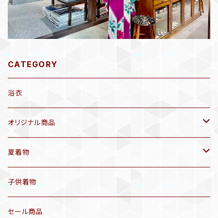
CATEGORY
浴衣
オリジナル商品
袷着物(10〜5月頃)
夏着物
セオα 着物(5〜9月頃)
アンティーク着物
子供着物
三分紐
リサイクル着物
セール商品