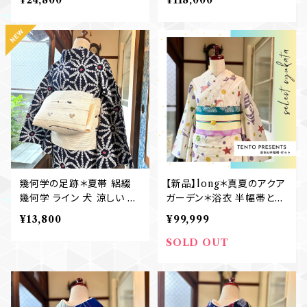
¥24,800
¥118,000
名古屋帯 B731
卒業式 花嫁 振袖 袋帯 帯
締め 帯揚げ 重ね衿 刺繍半
衿 長襦袢 B695
幾何学の足跡＊夏帯 絽綴
【新品】long＊真夏のアクア
幾何学 ライン 犬 涼しい ア
ガーデン＊浴衣 半幅帯と浴
イボリー 生成り 黒 グレー
衣セット エンゼルフィッシュ
¥13,800
¥99,999
八寸名古屋帯 B726
魚 海 ドット 浴衣+半幅帯セ
ット B728
SOLD OUT