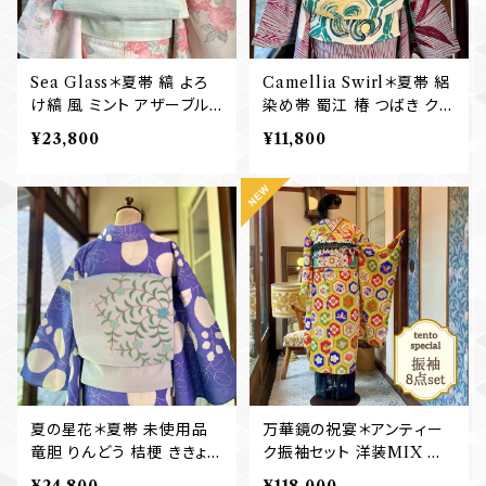
Sea Glass＊夏帯 縞 よろ
Camellia Swirl＊夏帯 絽
け縞 風 ミント アザーブル
染め帯 蜀江 椿 つばき クリ
ー ブルー カラフル 名古屋
ームイエロー レモンイエロ
¥23,800
¥11,800
帯 B738
ー アンティーク夏名古屋帯
B733
夏の星花＊夏帯 未使用品
万華鏡の祝宴＊アンティー
竜胆 りんどう 桔梗 ききょう
ク振袖セット 洋装MIX 赤
花 小花 空色 水色 ブルー
紅 亀甲花菱 レトロ 成人式