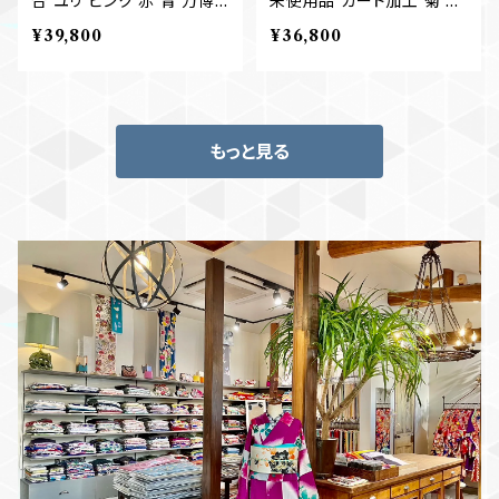
合 ユリ ピンク 赤 青 万博
未使用品 ガード加工 菊 む
カラー アンティーク夏名古
じな菊 名古屋帯 B073
¥39,800
¥36,800
屋帯 B180
もっと見る