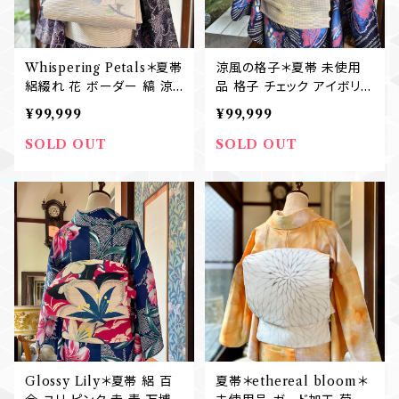
Whispering Petals＊夏帯
涼風の格子＊夏帯 未使用
絽綴れ 花 ボーダー 縞 涼
品 格子 チェック アイボリー
しい アイボリー 生成り 練
紫 パープル 黄緑 グリーン
¥99,999
¥99,999
色 八寸名古屋帯 B713
水色 ブルー 八寸名古屋帯
B710
SOLD OUT
SOLD OUT
Glossy Lily＊夏帯 絽 百
夏帯＊ethereal bloom＊