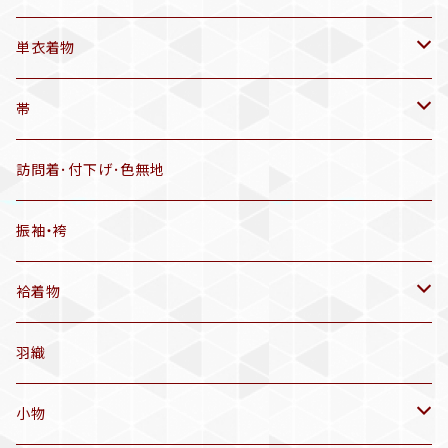
帯揚げ
単衣着物
羽織
アンティーク着物
帯
半幅帯
リサイクル着物
リサイクル帯
訪問着･付下げ･色無地
有松絞り浴衣(6～9月頃)
アンティーク帯
振袖・袴
アンティーク仕立てかえ帯
袷着物
名古屋帯
アンティーク着物
羽織
洒落袋帯
リサイクル着物
小物