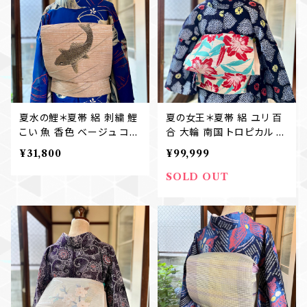
夏水の鯉＊夏帯 絽 刺繍 鯉
夏の女王＊夏帯 絽 ユリ 百
こい 魚 香色 ベージュ コル
合 大輪 南国 トロピカル ア
ク アンティーク夏名古屋帯
ンティーク夏名古屋帯 B71
¥31,800
¥99,999
B722
7
SOLD OUT