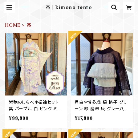
帯 | kimono tento
HOME
帯
紫艶のしらべ＊振袖セット
月白＊博多織 縞 格子 グリ
紫 パープル 白 ピンク ミン
ーン 緑 翡翠 灰 グレー八寸
トグリーン ブルー 水色 牡
名古屋帯 B773
¥88,800
¥17,800
丹 藤 桜 白いお花 成人式
振袖 袋帯 帯締め 帯揚げ
重ね衿 刺繍半衿 長襦袢 B