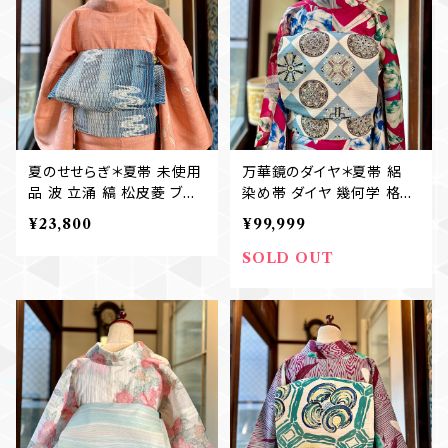
夏のせせらぎ＊夏帯 未使用
万華鏡のダイヤ＊夏帯 絽
品 波 立涌 縞 松皮菱 ブル
染め帯 ダイヤ 幾何学 格子
ー 青 白 ホワイト 名古屋帯
菱 市松 空色 白 スカイブル
¥23,800
¥99,999
B741
ー ホワイト アンティーク夏
名古屋帯 B736
SOLD OUT