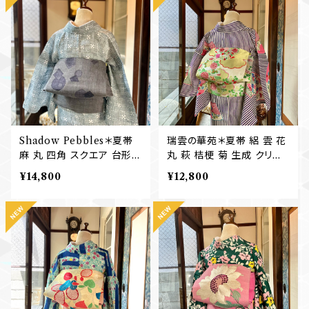
Shadow Pebbles＊夏帯
瑞雲の華苑＊夏帯 絽 雲 花
麻 丸 四角 スクエア 台形
丸 萩 桔梗 菊 生成 クリー
五角形 グレー 格子 灰 名
ムイエロー 刺繍 アンティー
¥14,800
¥12,800
古屋帯 B769
ク夏名古屋帯 B767