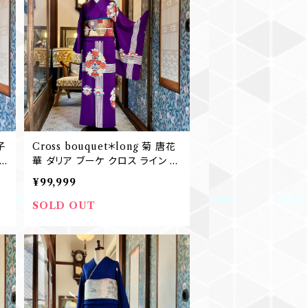
子
Cross bouquet＊long 菊 唐花
華 ダリア ブーケ クロス ライン チ
B
ェック ストライプ ボーダー パー
¥99,999
プル 紫 花丸 セミアンティーク訪
問着 結婚式 袴 卒業式 B360
SOLD OUT