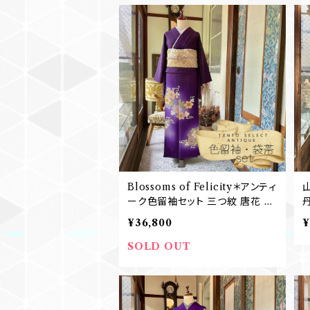
Blossoms of Felicity＊アンティ
ーク色留袖セット 三つ紋 唐花 唐
草 暈し 刺繍 紫 京紫 パープル 礼
¥36,800
¥
装 七五三 卒業式 入学式 結婚式
アンティーク色留袖+袋帯 B674
SOLD OUT