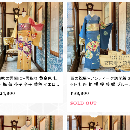
山吹の雲間に＊雲取り 黄金色 牡
青の祝扇＊アンティーク訪問着
丹 梅 菊 芥子 辛子 黄色 イエロ
ット 牡丹 桐 橘 桜 藤 蝶 ブルー
ー マスタード アンティーク訪問着
青 群青 礼装 七五三 卒業式 入
24,800
¥38,800
結婚式 袴 卒業式 B398
式 結婚式 アンティーク訪問着+
帯 B658
SOLD OUT