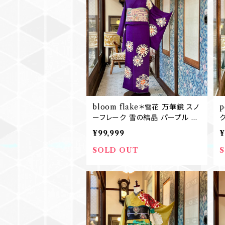
bloom flake＊雪花 万華鏡 スノ
p
ーフレーク 雪の結晶 パープル 紫
ク
花丸 セミアンティーク訪問着 結
¥99,999
¥
婚式 袴 卒業式 B536
SOLD OUT