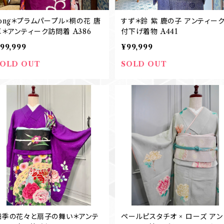
long＊プラムパープル×桐の花 唐
すず＊鈴 紫 鹿の子 アンティー
草＊アンティーク訪問着 A386
付下げ着物 A441
99,999
¥99,999
SOLD OUT
SOLD OUT
四季の花々と扇子の舞い＊アンテ
ペールピスタチオ × ローズ アン