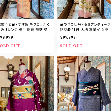
花熨斗と雀＊すずめ テラコッタ く
華やぎの牡丹＊セミアンティーク
すみオレンジ 暈し 刺繍 薔薇 菊
訪問着 牡丹 大柄 卒業式 入学
水仙 藤 紅葉 紗綾形 アンティー
七五三ママ A936
99,999
¥99,999
ク付下げ着物 裾模様 絵羽 卒業
式 入学式 七五三ママ A927
SOLD OUT
SOLD OUT