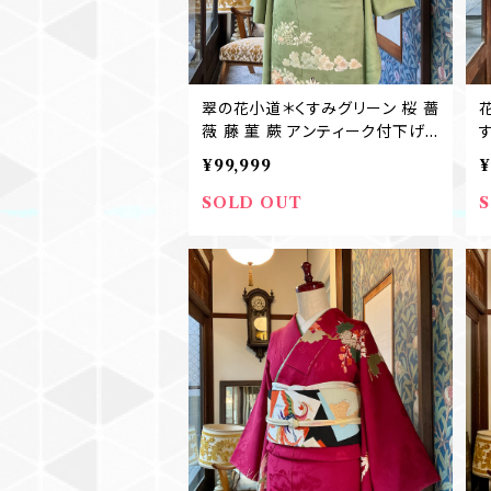
翠の花小道＊くすみグリーン 桜 薔
薇 藤 菫 蕨 アンティーク付下げ
着物 裾模様 絵羽 卒業式 入学式
¥99,999
¥
七五三ママ B257
SOLD OUT