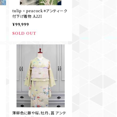
ク
tulip × peacock＊アンティーク
付下げ着物 A221
¥99,999
SOLD OUT
薄柳色に藤や桜、牡丹、菖 アンテ