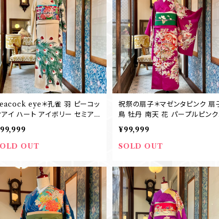
eacock eye＊孔雀 羽 ピーコッ
祝祭の扇子＊マゼンタピンク 扇
アイ ハート アイボリー セミアン
鳥 牡丹 南天 花 パープルピンク
ティーク訪問着 着物 B443
アンティーク訪問着 袴 卒業式 
99,999
¥99,999
391
SOLD OUT
SOLD OUT