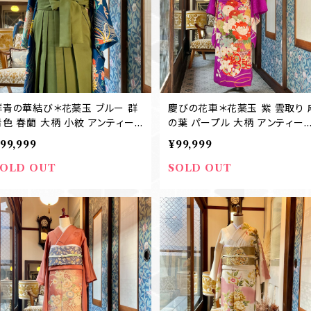
群青の華結び＊花薬玉 ブルー 群
慶びの花車＊花薬玉 紫 雲取り 
青色 春蘭 大柄 小紋 アンティー
の葉 パープル 大柄 アンティー
ク訪問着 袴 卒業式 B259
訪問着 袴 卒業式 B263
99,999
¥99,999
SOLD OUT
SOLD OUT