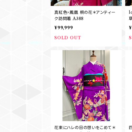
真紅色×鳳凰 桐の花＊アンティー
ク訪問着 A388
¥99,999
¥
SOLD OUT
花束にハレの日の想いをこめて＊