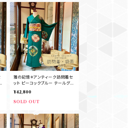
セ
雅の記憶＊アンティーク訪問着セ
ット ピーコックブルー テールグリ
学
ーン 礼装 七五三 卒業式 入学式
¥42,800
袋
結婚式 アンティーク訪問着+袋帯
B647
SOLD OUT