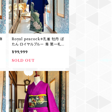
麻
Royal peacock＊孔雀 牡丹 ぼ
ク
たん ロイヤルブルー 青 第一礼装
五つ紋 結婚式 パーティ アンティ
¥99,999
ーク色留袖 着物 B294
SOLD OUT