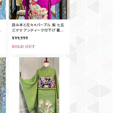
読み本と花々＊パープル 紫 七五
式
三ママ アンティーク付下げ 着物
A845
¥99,999
SOLD OUT