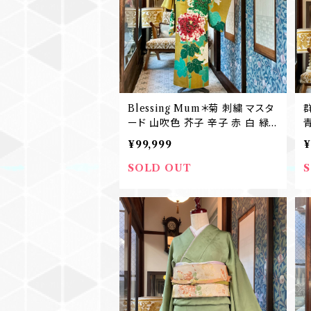
Blessing Mum＊菊 刺繍 マスタ
ード 山吹色 芥子 辛子 赤 白 緑
大柄 アンティーク訪問着 結婚式
¥99,999
¥
袴 卒業式 B336
SOLD OUT