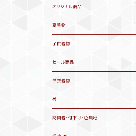
オリジナル商品
袷着物(10〜5月頃)
夏着物
セオα 着物(5〜9月頃)
アンティーク着物
子供着物
三分紐
リサイクル着物
セール商品
帯揚げ
単衣着物
羽織
アンティーク着物
帯
半幅帯
リサイクル着物
リサイクル帯
訪問着･付下げ･色無地
有松絞り浴衣(6～9月頃)
アンティーク帯