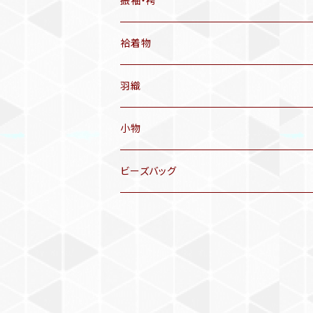
振袖・袴
アンティーク仕立てかえ帯
袷着物
名古屋帯
アンティーク着物
羽織
洒落袋帯
リサイクル着物
小物
袋帯
訪問着、付下げ、色無地
帯揚げ
ビーズバッグ
アンティーク訪問着、付下げ
夏帯
三分紐
リサイクル色無地
半幅帯
小物セット
リサイクル訪問着、付下げ
半襦袢