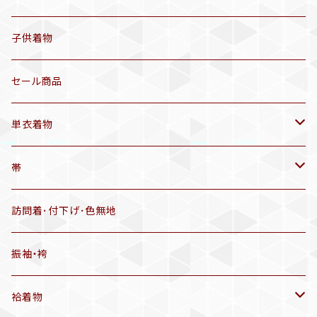
セオα 着物(5〜9月頃)
アンティーク着物
子供着物
三分紐
リサイクル着物
セール商品
帯揚げ
単衣着物
羽織
アンティーク着物
帯
半幅帯
リサイクル着物
リサイクル帯
訪問着･付下げ･色無地
有松絞り浴衣(6～9月頃)
アンティーク帯
振袖・袴
アンティーク仕立てかえ帯
袷着物