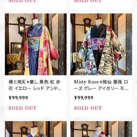
SOLD OUT
SOLD OUT
椿と南天＊暈し 黄色 紅 赤
Misty Rose＊銘仙 薔薇 ロ
花 イエロー レッド アンティ
ーズ グレー アイボリー モ
ーク長羽織 B351
ダン アンティーク長羽織 B
¥99,999
¥99,999
340
SOLD OUT
SOLD OUT