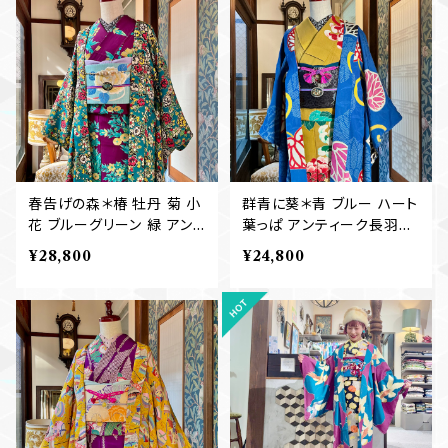
春告げの森＊椿 牡丹 菊 小
群青に葵＊青 ブルー ハート
花 ブルーグリーン 緑 アン
葉っぱ アンティーク長羽織
ティーク長羽織 B515
B335
¥28,800
¥24,800