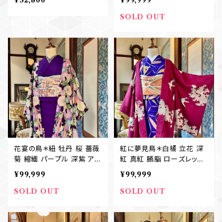
¥52,800
¥99,999
ティーク長羽織 B535
SOLD OUT
花宴の鳥＊紐 牡丹 桜 薔薇
紅に夢見鳥＊白橘 立花 深
菊 縮緬 パープル 深紫 アン
紅 真紅 臙脂 ローズレッド
ティーク長羽織 B524
ラズベリーレッド ワイン ボ
¥99,999
¥99,999
ルドー 赤 紅白 アンティー
ク長羽織 B523
SOLD OUT
SOLD OUT