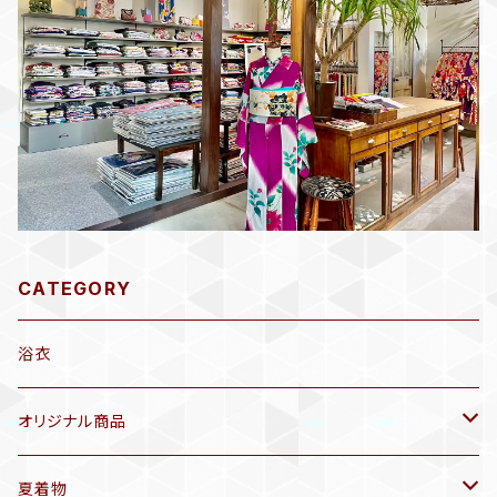
CATEGORY
浴衣
オリジナル商品
袷着物(10〜5月頃)
夏着物