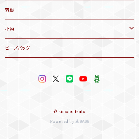
名古屋帯
アンティーク着物
羽織
洒落袋帯
リサイクル着物
小物
袋帯
訪問着、付下げ、色無地
帯揚げ
ビーズバッグ
アンティーク訪問着、付下げ
夏帯
三分紐
リサイクル色無地
半幅帯
小物セット
リサイクル訪問着、付下げ
半襦袢
© kimono tento
Powered by
帯留め