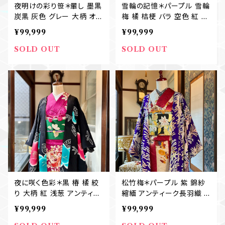
夜明けの彩り笹＊暈し 墨黒
雪輪の記憶＊パープル 雪輪
炭黒 灰色 グレー 大柄 オレ
梅 橘 桔梗 バラ 空色 紅 赤
ンジ 刺繍 アンティーク長羽
花 アンティーク長羽織 B39
¥99,999
¥99,999
織 B415
4
SOLD OUT
SOLD OUT
夜に咲く色彩＊黒 椿 橘 絞
松竹梅＊パープル 紫 錦紗
り 大柄 紅 浅葱 アンティー
縮緬 アンティーク長羽織 B
ク長羽織 B393
375
¥99,999
¥99,999