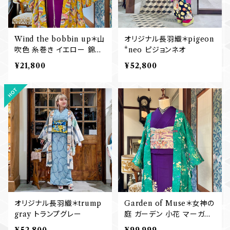
Wind the bobbin up＊山
オリジナル長羽織＊pigeon
吹色 糸巻き イエロー 錦紗
*neo ピジョンネオ
縮緬 芥子 辛子 黄色 アンテ
¥21,800
¥52,800
ィーク羽織 A970
オリジナル長羽織＊trump
Garden of Muse＊女神の
gray トランプグレー
庭 ガーデン 小花 マーガレ
ット 菊 グリーン 緑 森 アン