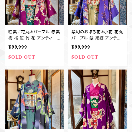
紅紫に花丸＊パープル 赤紫
紫幻のおぼろ花＊小花 花丸
梅 橘 笹 竹 花 アンティー
パープル 紫 縮緬 アンティ
ク長羽織 B424
ーク長羽織 B422
¥99,999
¥99,999
SOLD OUT
SOLD OUT