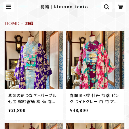
羽織 | kimono tento
HOME
羽織
紫苑の花つなぎ＊パープル
春爛漫＊桜 牡丹 芍薬 ピン
七宝 錦紗縮緬 梅 菊 春蘭
ク ライトグレー 白 花 アン
アンティーク長羽織 B548
ティーク長羽織 B516
¥21,800
¥48,800