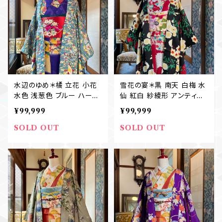
水辺のゆめ＊橘 立花 小花
雪花の宴＊黒 南天 白梅 水
水色 浅葱色 ブルー ハート
仙 紅白 紗綾形 アンティー
草花 アンティーク長羽織 B
ク長羽織 B382
¥99,999
¥99,999
334
SOLD OUT
SOLD OUT