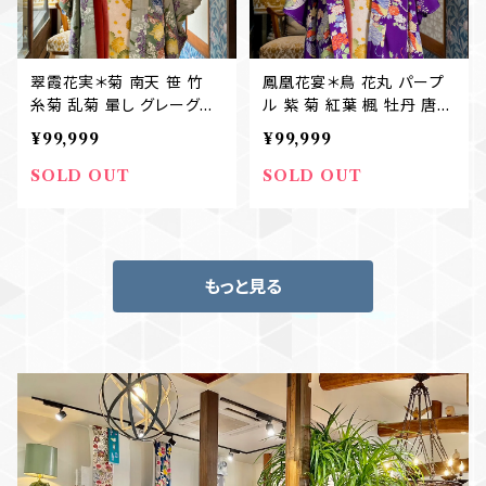
翠霞花実＊菊 南天 笹 竹
鳳凰花宴＊鳥 花丸 パープ
糸菊 乱菊 暈し グレーグリ
ル 紫 菊 紅葉 楓 牡丹 唐子
ーン くすみグリーン 薄緑 ア
アンティーク長羽織 B324
¥99,999
¥99,999
ンティーク長羽織 B327
SOLD OUT
SOLD OUT
もっと見る