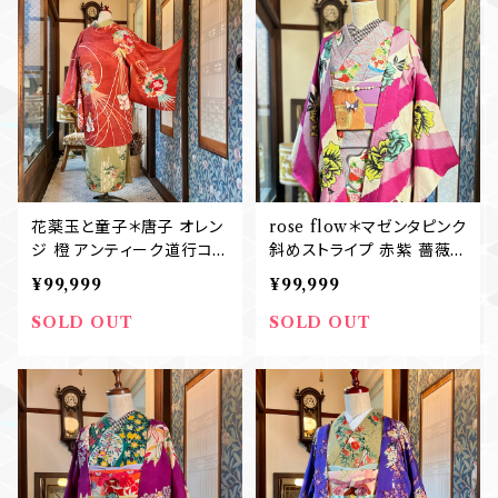
花薬玉と童子＊唐子 オレン
rose flow＊マゼンタピンク
ジ 橙 アンティーク道行コ
斜めストライプ 赤紫 薔薇
ート B423
バラ 花 銘仙 アンティーク
¥99,999
¥99,999
羽織 B433
SOLD OUT
SOLD OUT