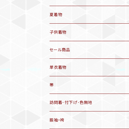
袷着物(10〜5月頃)
夏着物
セオα 着物(5〜9月頃)
アンティーク着物
子供着物
三分紐
リサイクル着物
セール商品
帯揚げ
単衣着物
羽織
アンティーク着物
帯
半幅帯
リサイクル着物
リサイクル帯
訪問着･付下げ･色無地
有松絞り浴衣(6～9月頃)
アンティーク帯
振袖・袴