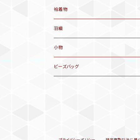
アンティーク仕立てかえ帯
袷着物
名古屋帯
アンティーク着物
羽織
洒落袋帯
リサイクル着物
小物
袋帯
訪問着、付下げ、色無地
帯揚げ
ビーズバッグ
アンティーク訪問着、付下げ
夏帯
三分紐
リサイクル色無地
半幅帯
小物セット
リサイクル訪問着、付下げ
半襦袢
プライバシーポリシー
特定商取引法に基