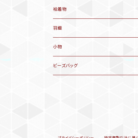
アンティーク仕立てかえ帯
袷着物
名古屋帯
アンティーク着物
羽織
洒落袋帯
リサイクル着物
小物
袋帯
訪問着、付下げ、色無地
帯揚げ
ビーズバッグ
アンティーク訪問着、付下げ
夏帯
三分紐
リサイクル色無地
半幅帯
小物セット
リサイクル訪問着、付下げ
半襦袢
プライバシーポリシー
特定商取引法に基