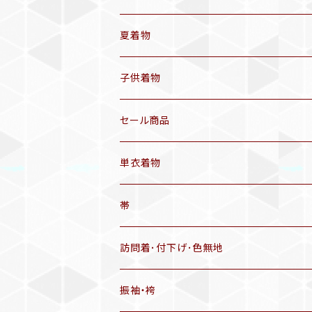
袷着物(10〜5月頃)
夏着物
セオα 着物(5〜9月頃)
アンティーク着物
子供着物
三分紐
リサイクル着物
セール商品
帯揚げ
単衣着物
羽織
アンティーク着物
帯
半幅帯
リサイクル着物
リサイクル帯
訪問着･付下げ･色無地
有松絞り浴衣(6～9月頃)
アンティーク帯
振袖・袴