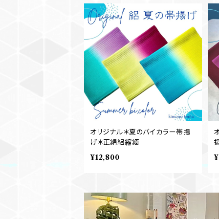
オリジナル＊夏のバイカラー帯揚
げ＊正絹絽縮緬
¥12,800
¥