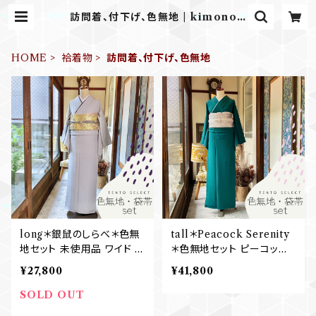
訪問着、付下げ、色無地 | kimono t
ento
HOME
袷着物
訪問着、付下げ、色無地
long＊銀鼠のしらべ＊色無
tall＊Peacock Serenity
地セット 未使用品 ワイド 身
＊色無地セット ピーコック
幅広め 浅藤紫 銀鼠 グレー
ブルー テールグリーン 礼装
¥27,800
¥41,800
礼装 七五三 卒業式 入学式
七五三 卒業式 入学式 結婚
色無地+袋帯 B734
式 色無地+袋帯 B633
SOLD OUT