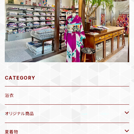
CATEGORY
浴衣
オリジナル商品
袷着物(10〜5月頃)
夏着物