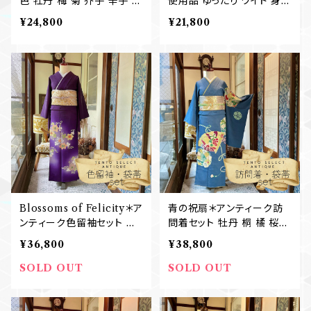
色 牡丹 梅 菊 芥子 辛子 黄
使用品 ゆったり ワイド 身幅
色 イエロー マスタード ア
広め グラデーション 小紋着
¥24,800
¥21,800
ンティーク訪問着 結婚式
物 A922
袴 卒業式 B398
Blossoms of Felicity＊ア
青の祝扇＊アンティーク訪
ンティーク色留袖セット 三
問着セット 牡丹 桐 橘 桜
つ紋 唐花 唐草 暈し 刺繍
藤 蝶 ブルー 青 群青 礼装
¥36,800
¥38,800
紫 京紫 パープル 礼装 七
七五三 卒業式 入学式 結婚
五三 卒業式 入学式 結婚式
式 アンティーク訪問着+袋
SOLD OUT
SOLD OUT
アンティーク色留袖+袋帯
帯 B658
B674