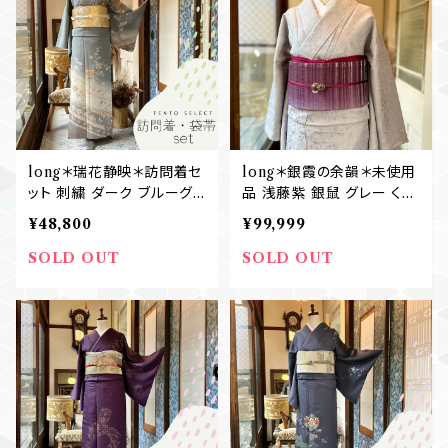
long＊瑞花静映＊訪問着セ
long＊銀霞の余韻＊未使用
ット 刺繍 ダーク ブルーグレ
品 浅藤紫 銀鼠 グレー くす
ー 卒業式 入学式 訪問着
みカラー 色無地 B553
¥48,800
¥99,999
+袋帯 B566
SOLD OUT
SOLD OUT