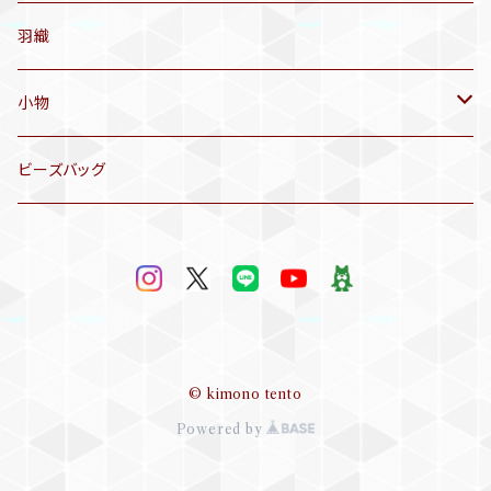
名古屋帯
アンティーク着物
羽織
洒落袋帯
リサイクル着物
小物
袋帯
訪問着、付下げ、色無地
帯揚げ
ビーズバッグ
アンティーク訪問着、付下げ
夏帯
三分紐
リサイクル色無地
半幅帯
小物セット
リサイクル訪問着、付下げ
半襦袢
© kimono tento
Powered by
帯留め