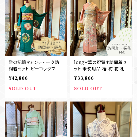
雅の記憶＊アンティーク訪
long＊華の祝賀＊訪問着セ
問着セット ピーコックブル
ット 未使用品 椿 梅 花 礼
ー テールグリーン 礼装 七
装 七五三ママ 卒業式 入学
¥42,800
¥33,800
五三 卒業式 入学式 結婚式
式 訪問着+袋帯 B634
アンティーク訪問着+袋帯
SOLD OUT
SOLD OUT
B647