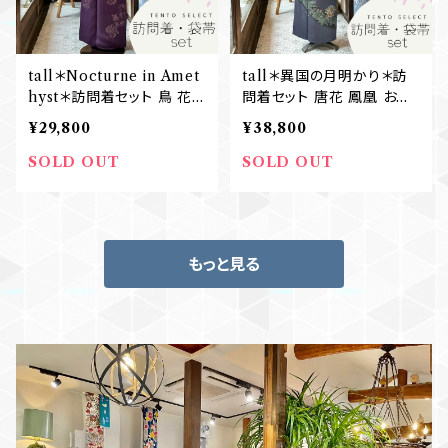
tall＊Nocturne in Amet
tall＊異国の月明かり＊訪
hyst＊訪問着セット 鳥 花
問着セット 唐花 鳳凰 おし
紫 アメジスト 卒業式 入学
どり 刺繍 ダークブルーグレ
¥29,800
¥38,800
式 結婚式 七五三ママ 訪問
ー 身幅ゆったり 卒業式 入
着+袋帯 B562
学式 訪問着+袋帯 B555
SOLD OUT
SOLD OUT
もっと見る