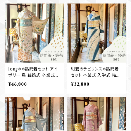
long＊＊訪問着セット アイ
紺碧のラビリンス＊訪問着
ボリー 鳥 結婚式 卒業式
セット 卒業式 入学式 結婚
入学式 お宮参り 七五三マ
式 七五三ママ 訪問着+袋
¥46,800
¥32,800
マ 訪問着+袋帯 B616
帯 B612