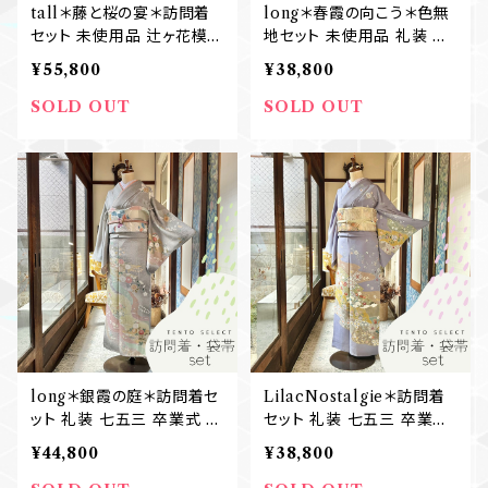
tall＊藤と桜の宴＊訪問着
long＊春霞の向こう＊色無
セット 未使用品 辻ヶ花模様
地セット 未使用品 礼装 七
扇 卒業式 入学式 結婚式
五三 卒業式 入学式 結婚式
¥55,800
¥38,800
七五三ママ 訪問着+袋帯 B
色無地+袋帯 B606
605
SOLD OUT
SOLD OUT
long＊銀霞の庭＊訪問着セ
LilacNostalgie＊訪問着
ット 礼装 七五三 卒業式 入
セット 礼装 七五三 卒業式
学式 結婚式 訪問着+袋帯
入学式 結婚式 訪問着+袋
¥44,800
¥38,800
B581
帯 B584