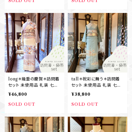
SOLD OUT
SOLD OUT
long＊幾重の慶賀＊訪問着
tall＊祝彩に舞う＊訪問着
セット 未使用品 礼装 七五
セット 未使用品 礼装 七五
三 卒業式 入学式 結婚式
三 卒業式 入学式 結婚式
¥46,800
¥38,800
訪問着+袋帯 B577
訪問着+袋帯 B563
SOLD OUT
SOLD OUT