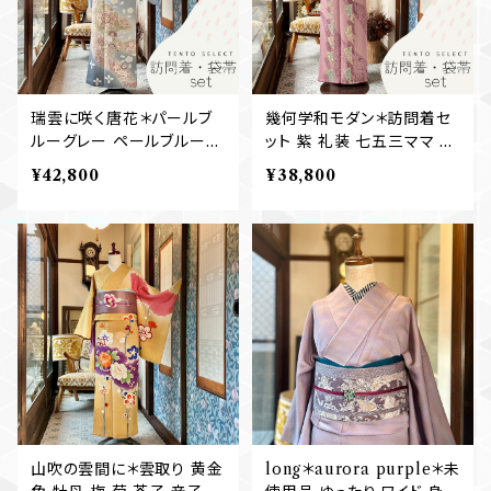
瑞雲に咲く唐花＊パールブ
幾何学和モダン＊訪問着セ
ルーグレー ペールブルー
ット 紫 礼装 七五三ママ 卒
訪問着セット 礼装 七五三
業式 入学式 訪問着+袋帯
¥42,800
¥38,800
ママ 卒業式 入学式 訪問着
B269
+袋帯 B430
山吹の雲間に＊雲取り 黄金
long＊aurora purple＊未