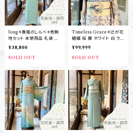
long＊春風のしらべ＊色無
Timeless Grace＊辻が花
地セット 未使用品 礼装 七
縮緬 桜 藤 ホワイト 白 ラベ
五三 卒業式 入学式 結婚式
ンダー 藤色 カジュアル付
¥38,800
¥99,999
色無地+袋帯 B615
下げ小紋着物 B607
SOLD OUT
SOLD OUT