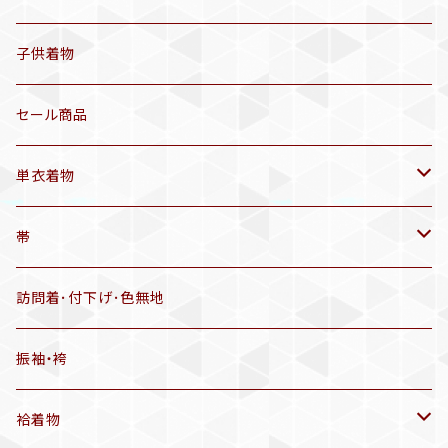
セオα 着物(5〜9月頃)
アンティーク着物
子供着物
三分紐
リサイクル着物
セール商品
帯揚げ
単衣着物
羽織
アンティーク着物
帯
半幅帯
リサイクル着物
リサイクル帯
訪問着･付下げ･色無地
有松絞り浴衣(6～9月頃)
アンティーク帯
振袖・袴
アンティーク仕立てかえ帯
袷着物