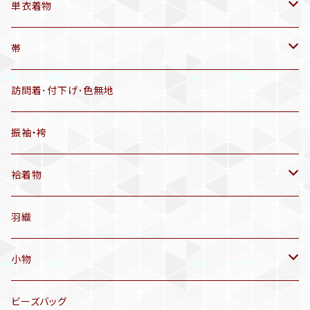
帯揚げ
単衣着物
羽織
アンティーク着物
帯
半幅帯
リサイクル着物
リサイクル帯
訪問着･付下げ･色無地
有松絞り浴衣(6～9月頃)
アンティーク帯
振袖・袴
アンティーク仕立てかえ帯
袷着物
名古屋帯
アンティーク着物
羽織
洒落袋帯
リサイクル着物
小物
袋帯
訪問着、付下げ、色無地
帯揚げ
ビーズバッグ