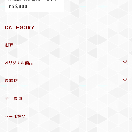
未使用品 辻ヶ花模様 扇 卒業式
¥55,800
入学式 結婚式 七五三ママ 訪問
着+袋帯 B605
CATEGORY
浴衣
オリジナル商品
袷着物(10〜5月頃)
夏着物
セオα 着物(5〜9月頃)
アンティーク着物
子供着物
三分紐
リサイクル着物
セール商品