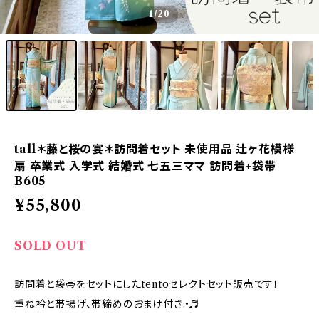
1
/20
tall＊藤と桜の宴＊訪問着セット 未使用品 辻ヶ花模様
扇 卒業式 入学式 結婚式 七五三ママ 訪問着+袋帯
B605
¥55,800
SOLD OUT
訪問着と袋帯をセットにしたtentoセレクトセット販売です！
重ね衿と帯揚げ、帯締めのおまけ付き.•♬