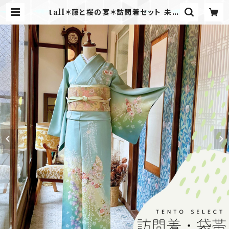
tall＊藤と桜の宴＊訪問着セット 未使
用品 辻ヶ花模様 扇 卒業式 入学式
結婚式 七五三ママ 訪問着+袋帯 B6
05 | kimono tento