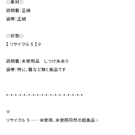
◇素材◇
訪問着：正絹
袋帯：正絹
◇状態◇
【 リサイクル S 】※
訪問着：未使用品 しつけ糸あり
袋帯：特に、難など無く美品です
+-+-+-+-+-+-+-+-+-+-+-+-+-+-+-+-+-+
※
リサイクル S ･･･ 未使用、未使用同然の超美品✨