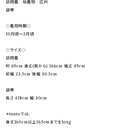
訪問着 袷着物 広衿
袋帯
◇着用時期◇
10月頃〜5月頃
◇サイズ◇
訪問着
裄 69cm 身丈(肩から) 166cm 袖丈 49cm
前幅 23.5cm 後幅 30.5cm
袋帯
長さ 418cm 幅 30cm
＊tentoでは、
身丈160cm以上165cmまでをlong