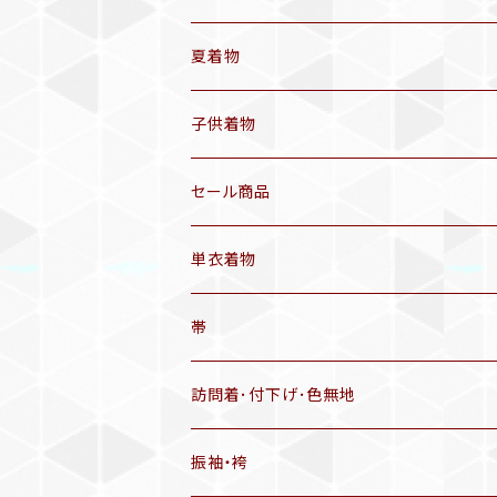
袷着物(10〜5月頃)
夏着物
セオα 着物(5〜9月頃)
アンティーク着物
子供着物
三分紐
リサイクル着物
セール商品
帯揚げ
単衣着物
羽織
アンティーク着物
帯
半幅帯
リサイクル着物
リサイクル帯
訪問着･付下げ･色無地
有松絞り浴衣(6～9月頃)
アンティーク帯
振袖・袴