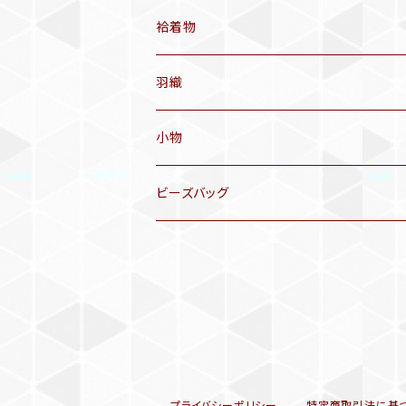
アンティーク仕立てかえ帯
袷着物
名古屋帯
アンティーク着物
羽織
洒落袋帯
リサイクル着物
小物
袋帯
訪問着、付下げ、色無地
帯揚げ
ビーズバッグ
アンティーク訪問着、付下げ
夏帯
三分紐
リサイクル色無地
半幅帯
小物セット
リサイクル訪問着、付下げ
半襦袢
プライバシーポリシー
特定商取引法に基