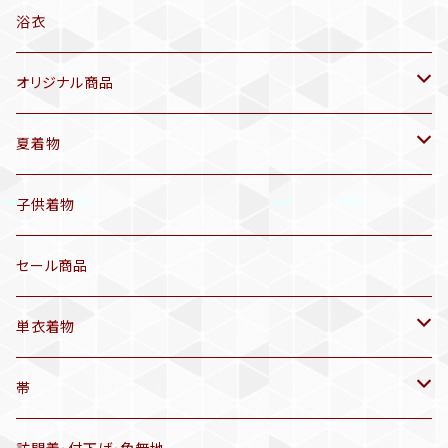
浴衣
オリジナル商品
袷着物(10〜5月頃)
夏着物
セオα 着物(5〜9月頃)
アンティーク着物
子供着物
三分紐
リサイクル着物
セール商品
帯揚げ
単衣着物
羽織
アンティーク着物
帯
半幅帯
リサイクル着物
リサイクル帯