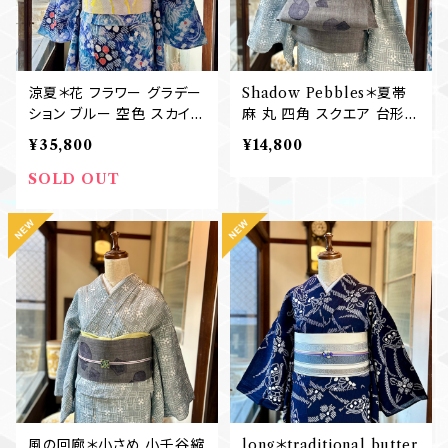
涼夏＊花 フラワー グラデー
Shadow Pebbles＊夏帯
ション ブルー 空色 スカイブ
麻 丸 四角 スクエア 台形
ルー 青 群青 大人浴衣 有
五角形 グレー 格子 灰 名
¥35,800
¥14,800
松鳴海絞り浴衣 B771
古屋帯 B769
SOLD OUT
風の回廊＊小さめ 小千谷縮
long＊traditional butter