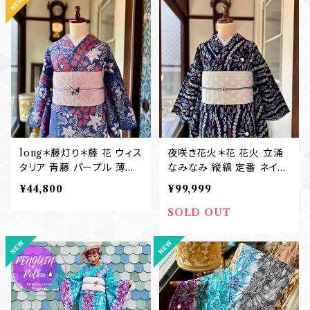
long＊藤灯り＊藤 花 ウィス
夜咲き花火＊花 花火 立涌
タリア 青藤 パープル 薄紫
なみなみ 縦縞 定番 ネイビ
大人浴衣 有松鳴海絞り浴
ー ブルー 紺 濃紺 有松鳴
¥44,800
¥99,999
衣 B757
海絞り浴衣 B756
SOLD OUT