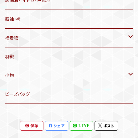
訪問着･付下げ･色無地
有松絞り浴衣(6～9月頃)
アンティーク帯
振袖・袴
アンティーク仕立てかえ帯
袷着物
名古屋帯
アンティーク着物
羽織
洒落袋帯
リサイクル着物
小物
袋帯
訪問着、付下げ、色無地
帯揚げ
ビーズバッグ
アンティーク訪問着、付下げ
夏帯
三分紐
保存
シェア
LINE
ポスト
リサイクル色無地
半幅帯
小物セット