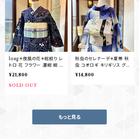
long＊夜風の花＊総絞り レ
秋虫のセレナーデ＊夏帯 秋
トロ 花 フラワー 濃紺 紺 ネ
虫 コオロギ キリギリス グレ
イビー レッド イエロー 大人
ー 黒 モノトーン アンティー
¥21,800
¥14,800
浴衣 有松鳴海絞り浴衣 B7
ク夏名古屋帯 B749
54
SOLD OUT
もっと見る