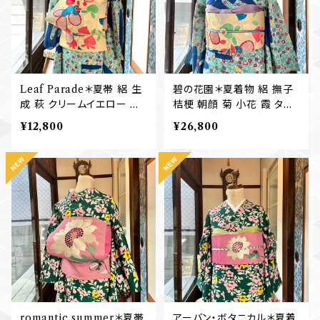
Leaf Parade＊夏帯 絽 生
碧の花園＊夏着物 絽 撫子
成 萩 クリームイエロー 刺
桔梗 朝顔 菊 小花 霞 ター
繍 アンティーク夏名古屋帯
コイズブルー 青 アンティー
¥12,800
¥26,800
B765
ク夏着物 B764
romantic summer＊夏帯
アーバン・ボタニカル＊夏着