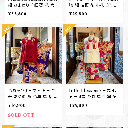
絽 ひまわり 向日葵 花 大柄
物 絽 桔梗 花 小花 グリー
ピンク 刺繍 アンティーク夏
ン アンティーク夏着物 B76
¥35,800
¥29,800
名古屋帯 B763
2
花あそび＊三歳 七五三 牡
little blossom＊三歳 七
丹 あやめ 藤 花車 扇 紫 パ
五三 3歳 花丸 扇子 鞠 花
ープル アンティーク子供着
薬玉 ピンク 花 アンティー
¥16,800
¥29,800
物 B759
ク子供着物 B758
SOLD OUT