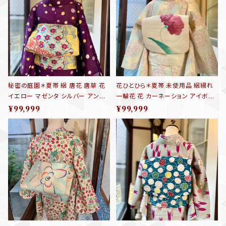
秘密の庭園＊夏帯 絽 唐花 唐草 花
花ひとひら＊夏帯 未使用品 絽綴れ
イエロー マゼンタ シルバー アンテ
一輪花 花 カーネーション アイボリ
ィーク夏名古屋帯 B689
ー 八寸名古屋帯 B673
¥99,999
¥99,999