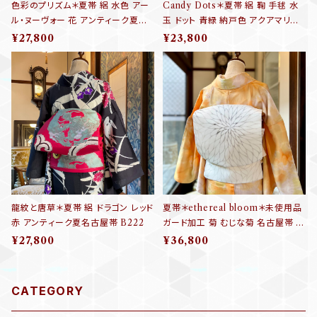
色彩のプリズム＊夏帯 絽 水色 アー
Candy Dots＊夏帯 絽 鞠 手毬 水
ル・ヌーヴォー 花 アンティーク夏名
玉 ドット 青緑 納戸色 アクアマリン
古屋帯 B667
アンティーク夏名古屋帯 B643
¥27,800
¥23,800
龍紋と唐草＊夏帯 絽 ドラゴン レッド
夏帯＊ethereal bloom＊未使用品
赤 アンティーク夏名古屋帯 B222
ガード加工 菊 むじな菊 名古屋帯 B
073
¥27,800
¥36,800
CATEGORY