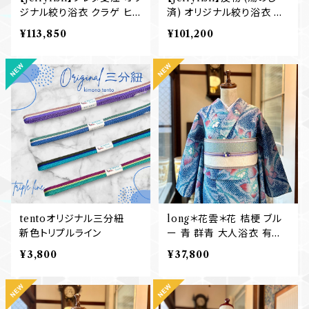
ジナル絞り浴衣 クラゲ ヒト
済) オリジナル絞り浴衣 ク
デ S ML (仕立て上がり)受
ラゲ ヒトデ 有松鳴海絞り
¥113,850
¥101,200
注販売 有松鳴海絞り浴衣
浴衣
tentoオリジナル三分紐
long＊花雲＊花 桔梗 ブル
新色トリプルライン
ー 青 群青 大人浴衣 有松
鳴海絞り浴衣 B755
¥3,800
¥37,800