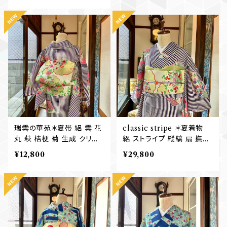
着物 B760
瑞雲の華苑＊夏帯 絽 雲 花
classic stripe ＊夏着物
丸 萩 桔梗 菊 生成 クリー
絽 ストライプ 縦縞 扇 撫子
ムイエロー 刺繍 アンティー
萩 桔梗 菊 紫 アンティーク
¥12,800
¥29,800
ク夏名古屋帯 B767
夏着物 B766