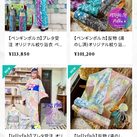
【ペンギンポルカ】プレタ受
【ペンギンポルカ】反物 (湯
注 オリジナル絞り浴衣 ペン
のし済)オリジナル絞り浴衣
ギン 雪の結晶 S ML (仕立
ペンギン 雪の結晶 有松鳴
¥113,850
¥101,200
て上がり)受注販売 有松鳴
海絞り浴衣
海絞り浴衣
【Jellyfish】プレタ受注 オリ
【Jellyfish】反物 (湯のし