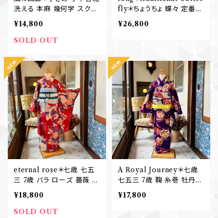
洗える 本麻 幾何学 スクエ
fly＊ちょうちょ 蝶々 定番
ア グレー 灰 夏着物 B768
ネイビー ブルー 紺 濃紺 有
¥14,800
¥26,800
松鳴海絞り浴衣 B770
SOLD OUT
eternal rose＊七歳 七五
A Royal Journey＊七歳
三 7歳 バラ ローズ 薔薇 洋
七五三 7歳 鞠 糸巻 牡丹
風 紅赤 真紅 レッド 6歳 7
菊 椿 パープル 紫 7歳 8歳
¥18,800
¥17,800
歳 8歳 アンティーク子供着
9歳10歳ハーフ成人式 小学
物 B761
校卒業式 アンティーク子供
SOLD OUT