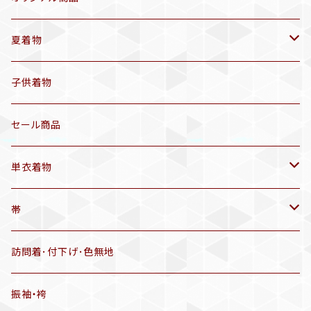
袷着物(10〜5月頃)
夏着物
セオα 着物(5〜9月頃)
アンティーク着物
子供着物
三分紐
リサイクル着物
セール商品
帯揚げ
単衣着物
羽織
アンティーク着物
帯
半幅帯
リサイクル着物
リサイクル帯
訪問着･付下げ･色無地
有松絞り浴衣(6～9月頃)
アンティーク帯
振袖・袴