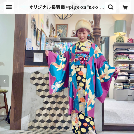
オリジナル長羽織＊pigeon*neo ピ
ジョンネオ | kimono tento