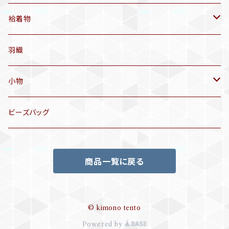
アンティーク仕立てかえ帯
袷着物
名古屋帯
アンティーク着物
羽織
洒落袋帯
リサイクル着物
小物
袋帯
訪問着、付下げ、色無地
帯揚げ
ビーズバッグ
アンティーク訪問着、付下げ
夏帯
三分紐
商品一覧に戻る
リサイクル色無地
半幅帯
小物セット
リサイクル訪問着、付下げ
半襦袢
© kimono tento
Powered by