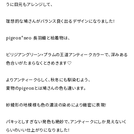
うに目元もアレンジして、
理想的な鳩さんがバランス良く出るデザインになりました！
pigeon*neo 長羽織と袷着物は、
ビリジアングリーン×プラムの王道アンティークカラーで、深みある
色合いがたまらなくときめきます♡
よりアンティークらしく、秋冬にも馴染むよう、
夏物のpigeonとは鳩さんの色も違います。
紗綾形の地模様も色の濃淡の染めにより緻密に表現！
パキッとしすぎない発色も絶妙で、アンティークにしか見えないく
らいのいい仕上がりになりました！