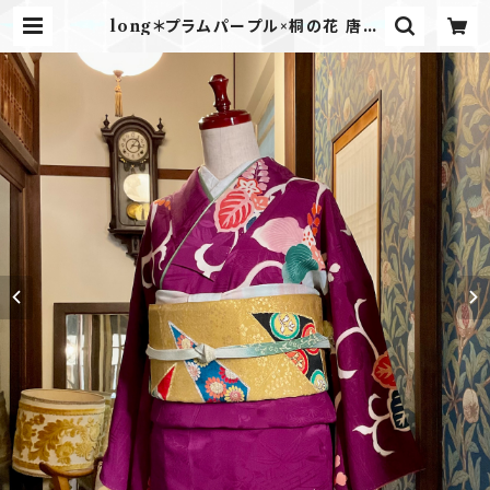
long＊プラムパープル×桐の花 唐草
＊アンティーク訪問着 A386 | kimo
no tento