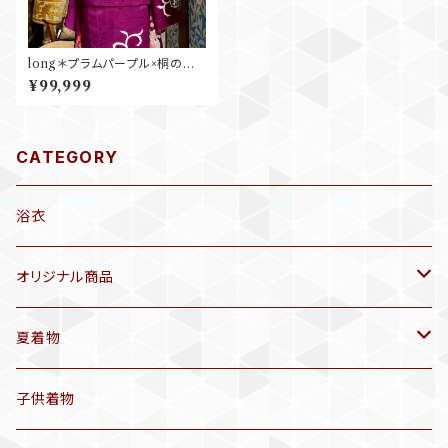
long＊プラムパープル×桐の花
唐草＊アンティーク訪問着 A38
¥99,999
6
CATEGORY
浴衣
オリジナル商品
袷着物(10〜5月頃)
夏着物
セオα 着物(5〜9月頃)
アンティーク着物
子供着物