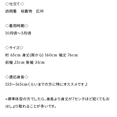
◇仕立て◇
訪問着 袷着物 広衿
◇着用時期◇
10月頃〜5月頃
◇サイズ◇
裄 65cm 身丈(肩から) 160cm 袖丈 76cm
前幅 25cm 後幅 31cm
◇適応身長◇
155～165cmくらいまでの方に特にオススメです♪
⭐︎標準体型の方でしたら、身長より身丈が7センチほど短くてもお
はしょり取れることが多いです。