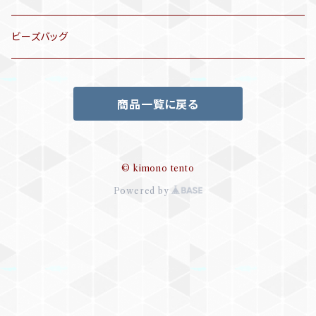
袋帯
訪問着、付下げ、色無地
帯揚げ
ビーズバッグ
アンティーク訪問着、付下げ
夏帯
三分紐
商品一覧に戻る
リサイクル色無地
半幅帯
小物セット
リサイクル訪問着、付下げ
半襦袢
© kimono tento
Powered by
帯留め
ビーズバッグ
帯締め