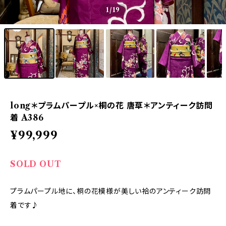
1
/19
long＊プラムパープル×桐の花 唐草＊アンティーク訪問
着 A386
¥99,999
SOLD OUT
プラムパープル地に、桐の花模様が美しい袷のアンティーク訪問
着です♪