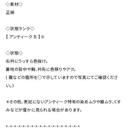
◇素材◇
正絹
◇状態ランク◇
【 アンティーク B 】※
◇状態◇
右衿にうっすら色抜け。
裏地の背中や胸、衿先に色移りやアク。
( 難などの箇所を○で示していますので写真にてご確認くださ
い。)
＊その他、表記にないアンティーク特有の染めムラや織ムラ、くす
みなどが僅かに見られる場合があります。
+-+-+-+-+-+-+-+-+-+-+-+-+-+-+-+-+-+