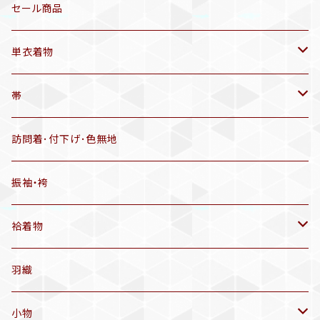
三分紐
リサイクル着物
セール商品
帯揚げ
単衣着物
羽織
アンティーク着物
帯
半幅帯
リサイクル着物
リサイクル帯
訪問着･付下げ･色無地
有松絞り浴衣(6～9月頃)
アンティーク帯
振袖・袴
アンティーク仕立てかえ帯
袷着物
名古屋帯
アンティーク着物
羽織
洒落袋帯
リサイクル着物
小物