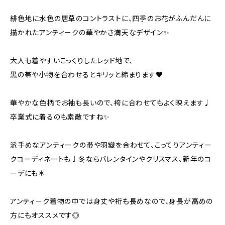
緋色地に水色の唐草のコントラストに、四季のお花がふんだんに
描かれたアンティークの華やかさ満天なデザイン✨️
大人も着やすいこっくりしたレッド地で、
黒の帯や小物を合わせるとキリッと締まります♥
華やかな色柄でお袖も長いので、袴に合わせてもよく映えます♩
卒業式に着るのも素敵ですね✨
派手めなアンティークの帯や羽織を合わせて、こってりアンティー
クコーディネートも♩冬ならバレンタインやクリスマス、新年のコ
ーデにも＊
アンティーク着物の中では身丈や裄も長めなので、身長が高めの
方にもオススメです◎