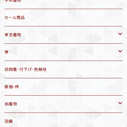
セオα 着物(5〜9月頃)
アンティーク着物
子供着物
三分紐
リサイクル着物
セール商品
帯揚げ
単衣着物
羽織
アンティーク着物
帯
半幅帯
リサイクル着物
リサイクル帯
訪問着･付下げ･色無地
有松絞り浴衣(6～9月頃)
アンティーク帯
振袖・袴
アンティーク仕立てかえ帯
袷着物
名古屋帯
アンティーク着物
羽織