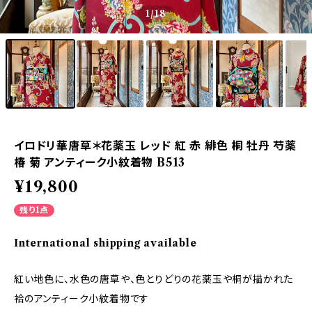
1
/18
イロドリ華唐草＊花薬玉 レッド 紅 赤 緋色 桐 牡丹 芍薬
椿 菊 アンティーク小紋着物 B513
¥19,800
残り1点
International shipping available
紅い地色に、水色の唐草や、色とりどりの花薬玉や桐が描かれた
袷のアンティーク小紋着物です