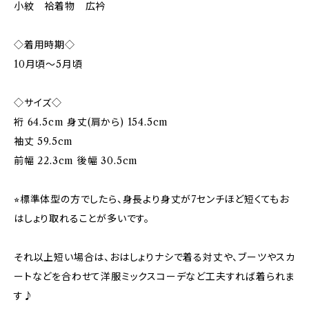
小紋 袷着物 広衿
◇着用時期◇
10月頃〜5月頃
◇サイズ◇
裄 64.5cm 身丈(肩から) 154.5cm
袖丈 59.5cm
前幅 22.3cm 後幅 30.5cm
⭐︎標準体型の方でしたら、身長より身丈が7センチほど短くてもお
はしょり取れることが多いです。
それ以上短い場合は、おはしょりナシで着る対丈や、ブーツやスカ
ートなどを合わせて洋服ミックスコーデなど工夫すれば着られま
す♪