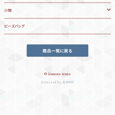
洒落袋帯
リサイクル着物
小物
袋帯
訪問着、付下げ、色無地
帯揚げ
ビーズバッグ
アンティーク訪問着、付下げ
夏帯
三分紐
商品一覧に戻る
リサイクル色無地
半幅帯
小物セット
リサイクル訪問着、付下げ
半襦袢
© kimono tento
Powered by
帯留め
ビーズバッグ