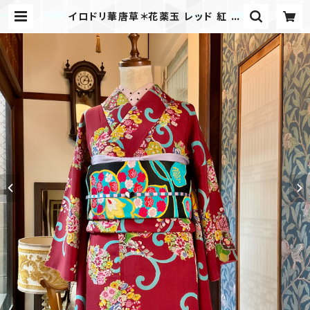
イロドリ華唐草＊花薬玉 レッド 紅 赤
緋色 桐 牡丹 芍薬 椿 菊 アンティー
ク小紋着物 B513 | kimono tent
o