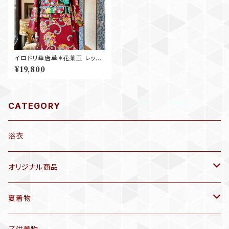
イロドリ華唐草＊花薬玉 レッド
紅 赤 緋色 桐 牡丹 芍薬 椿 菊
¥19,800
アンティーク小紋着物 B513
CATEGORY
浴衣
オリジナル商品
袷着物(10〜5月頃)
夏着物