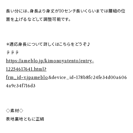
長い分には、身長より身丈が10センチ長いくらいまでは腰紐の位
置を上げるなどして調整可能です。
＊適応身長について詳しくはこちらをどうぞ♪
☟☟☟
https://ameblo.jp/kimonoyatento/entry-
12254617641.html?
frm_id=v.jpameblo
&device_id=178b8fc24fe34d00a606
4a9c34f716d3
◇素材◇
表地裏地ともに正絹