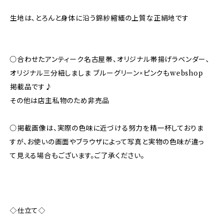
生地は、とろんと身体に沿う錦紗縮緬の上質な正絹地です
○合わせたアンティーク名古屋帯、オリジナル帯揚げラベンダー、
オリジナル三分紐しましま ブルーグリーン×ピンクもwebshop
掲載品です♪
その他は店主私物のため非売品
○掲載画像は、実際の色味に近づける努力を精一杯しておりま
すが、お使いの画面やブラウザによって写真と実物の色味が違っ
て見える場合もございます。ご了承ください。
◇仕立て◇