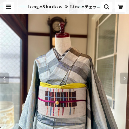
long＊Shadow & Line＊チェック
格子 縞 グレー ブラック 黒 モノトー
ン 紬着物 B551 | kimono tento