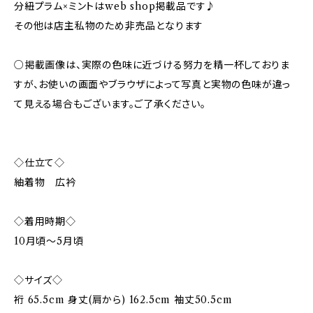
分紐プラム×ミントはweb shop掲載品です♪
その他は店主私物のため非売品となります
○掲載画像は、実際の色味に近づける努力を精一杯しておりま
すが、お使いの画面やブラウザによって写真と実物の色味が違っ
て見える場合もございます。ご了承ください。
◇仕立て◇
紬着物 広衿
◇着用時期◇
10月頃〜5月頃
◇サイズ◇
裄 65.5cm 身丈(肩から) 162.5cm 袖丈50.5cm