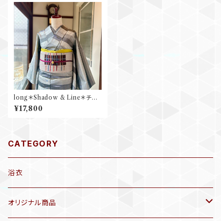
long＊Shadow & Line＊チェ
ック 格子 縞 グレー ブラック 黒
¥17,800
モノトーン 紬着物 B551
CATEGORY
浴衣
オリジナル商品