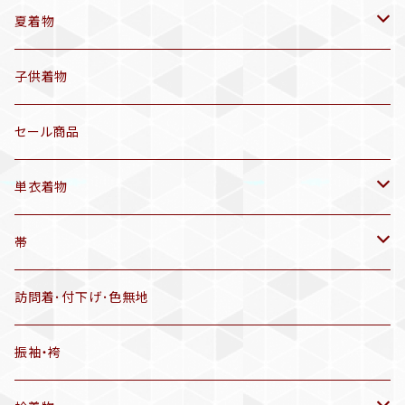
袷着物(10〜5月頃)
夏着物
セオα 着物(5〜9月頃)
アンティーク着物
子供着物
三分紐
リサイクル着物
セール商品
帯揚げ
単衣着物
羽織
アンティーク着物
帯
半幅帯
リサイクル着物
リサイクル帯
訪問着･付下げ･色無地
有松絞り浴衣(6～9月頃)
アンティーク帯
振袖・袴