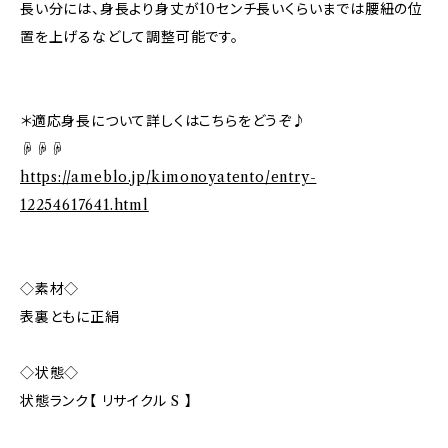
長い分には、身長より身丈が10センチ長いくらいまでは腰紐の位
置を上げるなどして調整可能です。
＊適応身長について詳しくはこちらをどうぞ♪
☟☟☟
https://ameblo.jp/kimonoyatento/entry-
12254617641.html
◇素材◇
表裏ともに正絹
◇状態◇
状態ランク【 リサイクル S 】