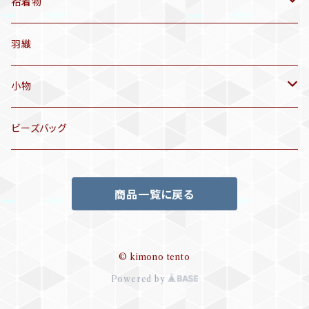
アンティーク仕立てかえ帯
袷着物
名古屋帯
アンティーク着物
羽織
洒落袋帯
リサイクル着物
小物
袋帯
訪問着、付下げ、色無地
帯揚げ
ビーズバッグ
アンティーク訪問着、付下げ
夏帯
三分紐
商品一覧に戻る
リサイクル色無地
半幅帯
小物セット
リサイクル訪問着、付下げ
半襦袢
© kimono tento
Powered by
帯留め