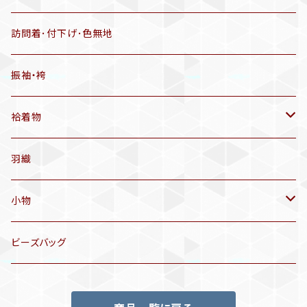
半幅帯
リサイクル着物
リサイクル帯
訪問着･付下げ･色無地
有松絞り浴衣(6～9月頃)
アンティーク帯
振袖・袴
アンティーク仕立てかえ帯
袷着物
名古屋帯
アンティーク着物
羽織
洒落袋帯
リサイクル着物
小物
袋帯
訪問着、付下げ、色無地
帯揚げ
ビーズバッグ
アンティーク訪問着、付下げ
夏帯
三分紐