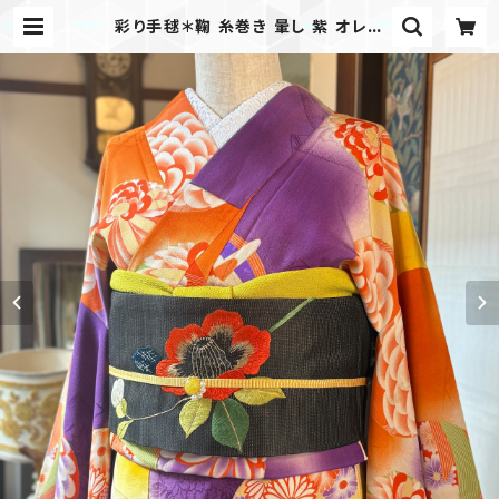
彩り手毬＊鞠 糸巻き 暈し 紫 オレン
ジ 橙 黄色 アンティーク小紋着物 B5
01 | kimono tento