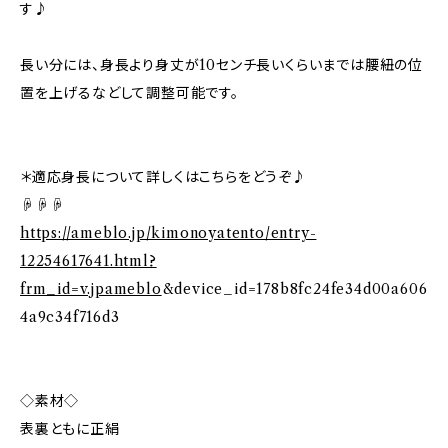
す♪
長い分には、身長より身丈が10センチ長いくらいまでは腰紐の位
置を上げるなどして調整可能です。
＊適応身長について詳しくはこちらをどうぞ♪
☟☟☟
https://ameblo.jp/kimonoyatento/entry-
12254617641.html?
frm_id=v.jpameblo
&device_id=178b8fc24fe34d00a606
4a9c34f716d3
◇素材◇
表裏ともに正絹