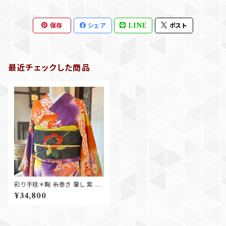
保存
シェア
LINE
ポスト
最近チェックした商品
彩り手毬＊鞠 糸巻き 暈し 紫 オ
レンジ 橙 黄色 アンティーク小
¥34,800
紋着物 B501