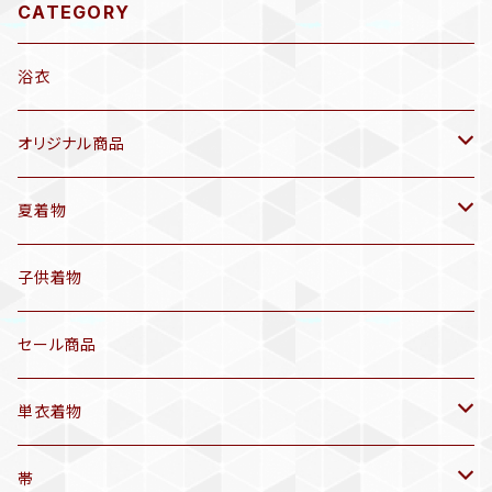
CATEGORY
浴衣
オリジナル商品
袷着物(10〜5月頃)
夏着物
セオα 着物(5〜9月頃)
アンティーク着物
子供着物
三分紐
リサイクル着物
セール商品
帯揚げ
単衣着物
羽織
アンティーク着物
帯