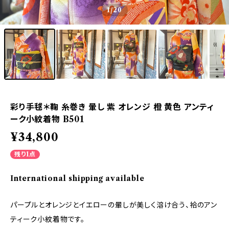
1
/20
彩り手毬＊鞠 糸巻き 暈し 紫 オレンジ 橙 黄色 アンティ
ーク小紋着物 B501
¥34,800
残り1点
International shipping available
パープルとオレンジとイエローの暈しが美しく溶け合う、袷のアン
ティーク小紋着物です。