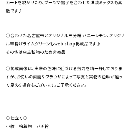
カートを覗かせたり、ブーツや帽子を合わせた洋装ミックスも素
敵です♪
○合わせた名古屋帯とオリジナル三分紐 ハニーレモン、オリジナ
ル帯揚げライムグリーンもweb shop掲載品です♪
その他は店主私物のため非売品
○掲載画像は、実際の色味に近づける努力を精一杯しておりま
すが、お使いの画面やブラウザによって写真と実物の色味が違っ
て見える場合もございます。ご了承ください。
◇仕立て◇
小紋 袷着物 バチ衿