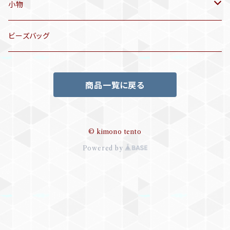
洒落袋帯
リサイクル着物
小物
袋帯
訪問着、付下げ、色無地
帯揚げ
ビーズバッグ
アンティーク訪問着、付下げ
夏帯
三分紐
商品一覧に戻る
リサイクル色無地
半幅帯
小物セット
リサイクル訪問着、付下げ
半襦袢
© kimono tento
Powered by
帯留め
ビーズバッグ
帯締め