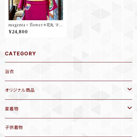
magenta × flower＊花丸 マゼ
ンタ ピンクパープル 牡丹 水仙
¥24,800
笹 竹 葡萄 花 袴 卒業式 アンテ
ィーク小紋着物 A943
CATEGORY
浴衣
オリジナル商品
袷着物(10〜5月頃)
夏着物
セオα 着物(5〜9月頃)
アンティーク着物
子供着物