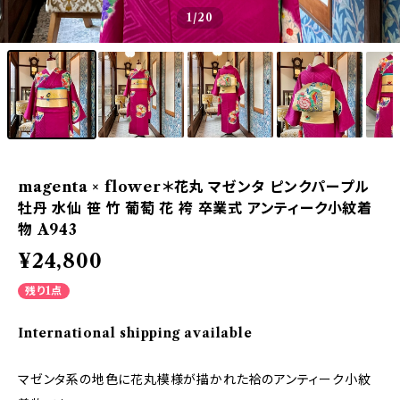
1
/20
magenta × flower＊花丸 マゼンタ ピンクパープル
牡丹 水仙 笹 竹 葡萄 花 袴 卒業式 アンティーク小紋着
物 A943
¥24,800
残り1点
International shipping available
マゼンタ系の地色に花丸模様が描かれた袷のアンティーク小紋