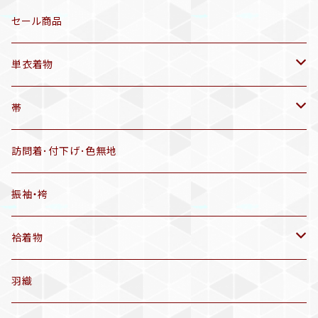
三分紐
リサイクル着物
セール商品
帯揚げ
単衣着物
羽織
アンティーク着物
帯
半幅帯
リサイクル着物
リサイクル帯
訪問着･付下げ･色無地
有松絞り浴衣(6～9月頃)
アンティーク帯
振袖・袴
アンティーク仕立てかえ帯
袷着物
名古屋帯
アンティーク着物
羽織