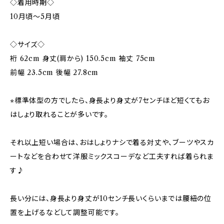
◇着用時期◇
10月頃〜5月頃
◇サイズ◇
裄 62cm 身丈(肩から) 150.5cm 袖丈 75cm
前幅 23.5cm 後幅 27.8cm
⭐︎標準体型の方でしたら、身長より身丈が7センチほど短くてもお
はしょり取れることが多いです。
それ以上短い場合は、おはしょりナシで着る対丈や、ブーツやスカ
ートなどを合わせて洋服ミックスコーデなど工夫すれば着られま
す♪
長い分には、身長より身丈が10センチ長いくらいまでは腰紐の位
置を上げるなどして調整可能です。