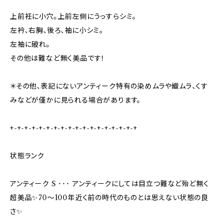
上前衽に小穴。上前左側にうっすらシミ。
左衿、右胸、後ろ、袖に小シミ。
左袖に破れ。
その他は難など無く美品です！
＊その他、表記にないアンティーク特有の染めムラや織ムラ、くす
みなどが僅かに見られる場合があります。
+-+-+-+-+-+-+-+-+-+-+-+-+-+-+-+-+-+
状態ランク
アンティーク S ･･･ アンティークにしては目立つ難など殆ど無く
超美品✨70〜100年近く前の時代のものとは思えない状態の良
さ✨