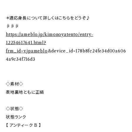
＊適応身長について詳しくはこちらをどうぞ♪
☟☟☟
https://ameblo.jp/kimonoyatento/entry-
12254617641.html?
frm_id=v.jpameblo
&device_id=178b8fc24fe34d00a606
4a9c34f716d3
◇素材◇
表地裏地ともに正絹
◇状態◇
状態ランク
【 アンティーク B 】