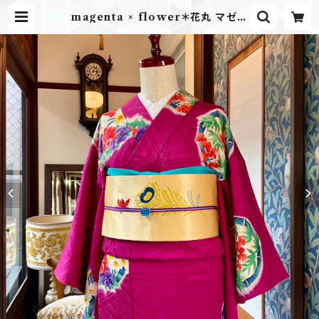
magenta × flower＊花丸 マゼン
タ ピンクパープル 牡丹 水仙 笹 竹
葡萄 花 袴 卒業式 アンティーク小紋
着物 A943 | kimono tento