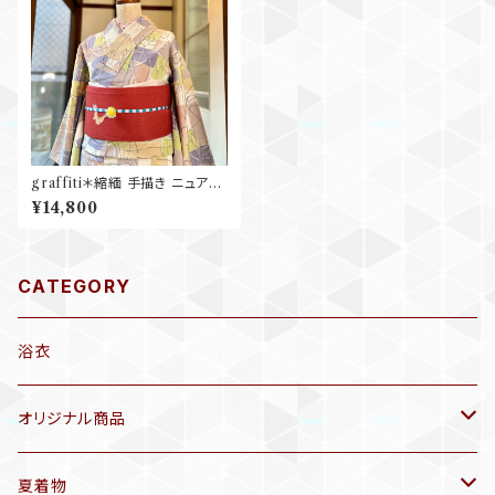
graffiti＊縮緬 手描き ニュアン
スカラー 小紋着物 A894
¥14,800
CATEGORY
浴衣
オリジナル商品
袷着物(10〜5月頃)
夏着物