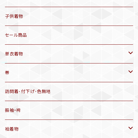
セオα 着物(5〜9月頃)
アンティーク着物
子供着物
三分紐
リサイクル着物
セール商品
帯揚げ
単衣着物
羽織
アンティーク着物
帯
半幅帯
リサイクル着物
リサイクル帯
訪問着･付下げ･色無地
有松絞り浴衣(6～9月頃)
アンティーク帯
振袖・袴
アンティーク仕立てかえ帯
袷着物