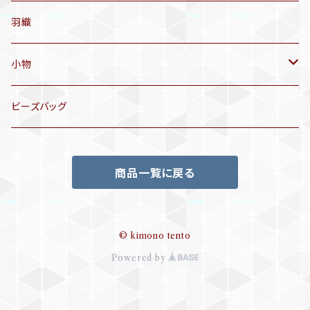
名古屋帯
アンティーク着物
羽織
洒落袋帯
リサイクル着物
小物
袋帯
訪問着、付下げ、色無地
帯揚げ
ビーズバッグ
アンティーク訪問着、付下げ
夏帯
三分紐
商品一覧に戻る
リサイクル色無地
半幅帯
小物セット
リサイクル訪問着、付下げ
半襦袢
© kimono tento
Powered by
帯留め