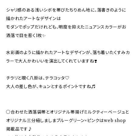
シャリ感のある浅いシボを帯びたちりめん地に、落書きのように
描かれたアートなデザインは
モダンでポップだけれども、明度を抑えたニュアンスカラーがお
洒落で目を惹く1枚✨
水彩画のように描かれたアートなデザインが、落ち着いたくすみカ
ラーで大人かわいいを演出してくれていますね❣️
チラリと覗く八掛は、テラコッタ♡
大人の差し色が、キュンとするポイントですね♬
○合わせた洒落袋帯とオリジナル帯揚げミルクティーベージュと
オリジナル三分紐しましまブルーグリーン×ピンクはweb shop
掲載品です♪