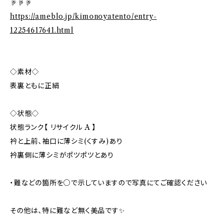
☟☟☟
https://ameblo.jp/kimonoyatento/entry-
12254617641.html
◇素材◇
表裏ともに正絹
◇状態◇
状態ランク【 リサイクル A 】
衿と上前、袖口に薄シミ(くすみ)あり
衿裏側に薄シミがポツポツとあり
・難などの箇所を○で示していますので写真にてご確認ください
その他は、特に難など無く美品です✨