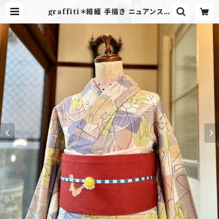
graffiti＊縮緬 手描き ニュアンスカ
ラー 小紋着物 A894 | kimono te
nto