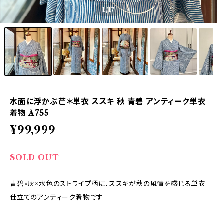
1
/17
水面に浮かぶ芒＊単衣 ススキ 秋 青碧 アンティーク単衣
着物 A755
¥99,999
SOLD OUT
青碧×灰×水色のストライプ柄に、ススキが秋の風情を感じる単衣
仕立てのアンティーク着物です