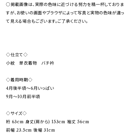
○掲載画像は、実際の色味に近づける努力を精一杯しておりま
すが、お使いの画面やブラウザによって写真と実物の色味が違っ
て見える場合もございます。ご了承ください。
◇仕立て◇
小紋 単衣着物 バチ衿
◇着用時期◇
4月後半頃〜6月いっぱい
9月〜10月前半頃
◇サイズ◇
裄 63cm 身丈(肩から) 153cm 袖丈 56cm
前幅 23.5cm 後幅 31cm