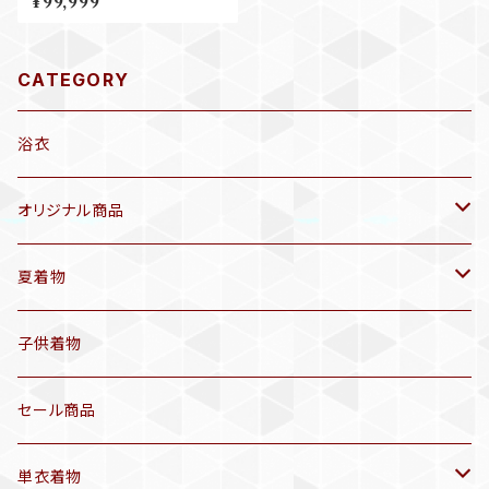
¥99,999
A755
CATEGORY
浴衣
オリジナル商品
袷着物(10〜5月頃)
夏着物
セオα 着物(5〜9月頃)
アンティーク着物
子供着物
三分紐
リサイクル着物
セール商品
帯揚げ
単衣着物