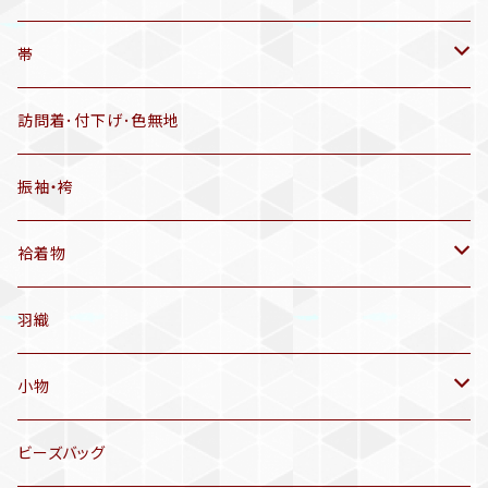
羽織
アンティーク着物
帯
半幅帯
リサイクル着物
リサイクル帯
訪問着･付下げ･色無地
有松絞り浴衣(6～9月頃)
アンティーク帯
振袖・袴
アンティーク仕立てかえ帯
袷着物
名古屋帯
アンティーク着物
羽織
洒落袋帯
リサイクル着物
小物
袋帯
訪問着、付下げ、色無地
帯揚げ
ビーズバッグ