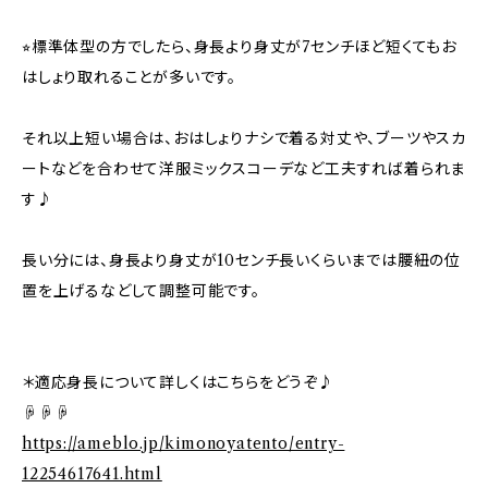
⭐︎標準体型の方でしたら、身長より身丈が7センチほど短くてもお
はしょり取れることが多いです。
それ以上短い場合は、おはしょりナシで着る対丈や、ブーツやスカ
ートなどを合わせて洋服ミックスコーデなど工夫すれば着られま
す♪
長い分には、身長より身丈が10センチ長いくらいまでは腰紐の位
置を上げるなどして調整可能です。
＊適応身長について詳しくはこちらをどうぞ♪
☟☟☟
https://ameblo.jp/kimonoyatento/entry-
12254617641.html