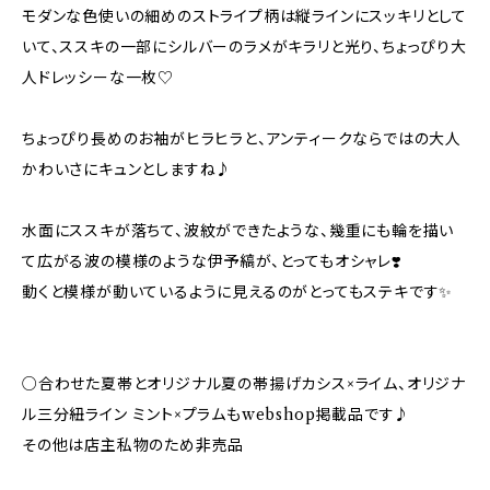
モダンな色使いの細めのストライプ柄は縦ラインにスッキリとして
いて、ススキの一部にシルバーのラメがキラリと光り、ちょっぴり大
人ドレッシーな一枚♡
ちょっぴり長めのお袖がヒラヒラと、アンティークならではの大人
かわいさにキュンとしますね♪
水面にススキが落ちて、波紋ができたような、幾重にも輪を描い
て広がる波の模様のような伊予縞が、とってもオシャレ❣️
動くと模様が動いているように見えるのがとってもステキです✨
○合わせた夏帯とオリジナル夏の帯揚げカシス×ライム、オリジナ
ル三分紐ライン ミント×プラムもwebshop掲載品です♪
その他は店主私物のため非売品