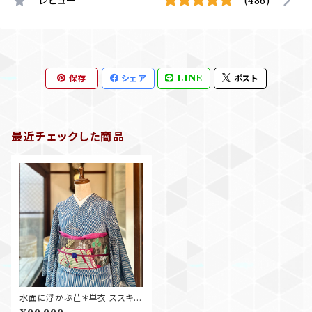
レビュー
(486)
保存
シェア
LINE
ポスト
最近チェックした商品
水面に浮かぶ芒＊単衣 ススキ
秋 青碧 アンティーク単衣着物