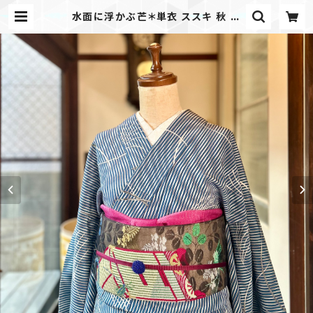
水面に浮かぶ芒＊単衣 ススキ 秋 青
碧 アンティーク単衣着物 A755 | ki
mono tento