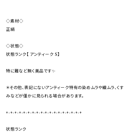
◇素材◇
正絹
◇状態◇
状態ランク【 アンティーク S】
特に難など無く美品です✨️
＊その他、表記にないアンティーク特有の染めムラや織ムラ、くす
みなどが僅かに見られる場合があります。
+-+-+-+-+-+-+-+-+-+-+-+-+-+-+-+-+-+
状態ランク