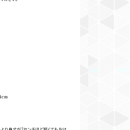
4cm
長より身丈が7センチほど短くてもおは