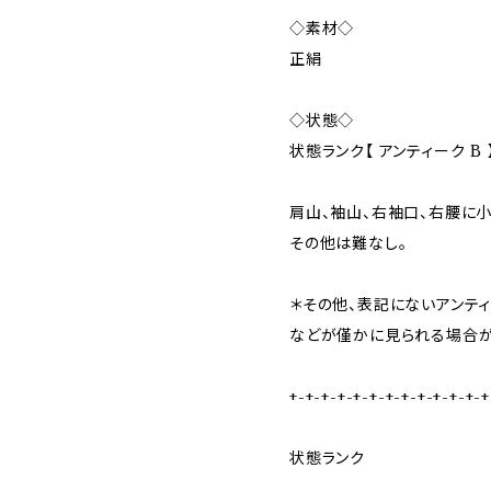
◇素材◇
正絹
◇状態◇
状態ランク【 アンティーク B 
肩山、袖山、右袖口、右腰に小
その他は難なし。
＊その他、表記にないアンテ
などが僅かに見られる場合が
+-+-+-+-+-+-+-+-+-+-+-+-+
状態ランク