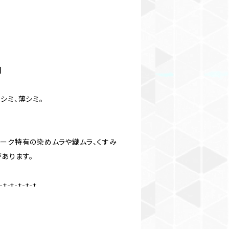
】
シミ、薄シミ。
ィーク特有の染めムラや織ムラ、くすみ
あります。
-+-+-+-+-+