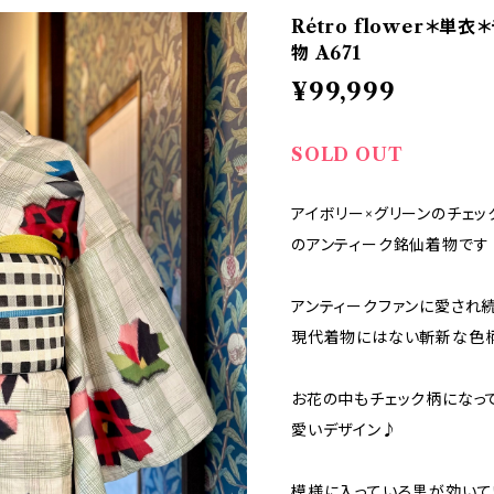
Rétro flower＊単
物 A671
¥99,999
SOLD OUT
アイボリー×グリーンのチェ
のアンティーク銘仙着物です
アンティークファンに愛され
現代着物にはない斬新な色
お花の中もチェック柄になっ
愛いデザイン♪
模様に入っている黒が効いて