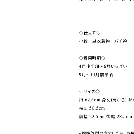
◇仕立て◇
小紋 単衣着物 バチ衿
◇着用時期◇
4月後半頃〜6月いっぱい
9月〜10月前半頃
◇サイズ◇
裄 62.5cm 身丈(肩から) 15
袖丈 50.5cm
前幅 22.5cm 後幅 28.5cm
⭐︎標準体型の方でしたら、身