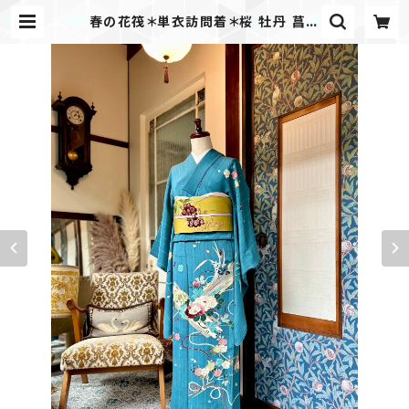
春の花筏＊単衣訪問着＊桜 牡丹 菖蒲
橘 春 花 ターコイズブルー アンティ
ーク訪問着 A638 | kimono tent
o