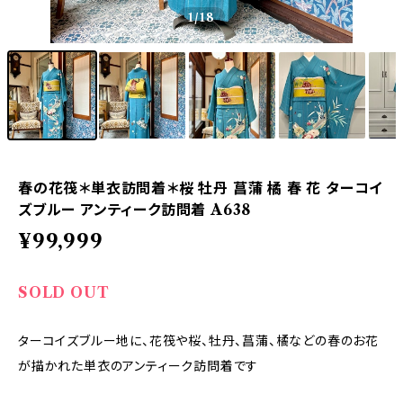
1
/18
春の花筏＊単衣訪問着＊桜 牡丹 菖蒲 橘 春 花 ターコイ
ズブルー アンティーク訪問着 A638
¥99,999
SOLD OUT
ターコイズブルー地に、花筏や桜、牡丹、菖蒲、橘などの春のお花
が描かれた単衣のアンティーク訪問着です