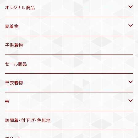
オリジナル商品
袷着物(10〜5月頃)
夏着物
セオα 着物(5〜9月頃)
アンティーク着物
子供着物
三分紐
リサイクル着物
セール商品
帯揚げ
単衣着物
羽織
アンティーク着物
帯
半幅帯
リサイクル着物
リサイクル帯
訪問着･付下げ･色無地