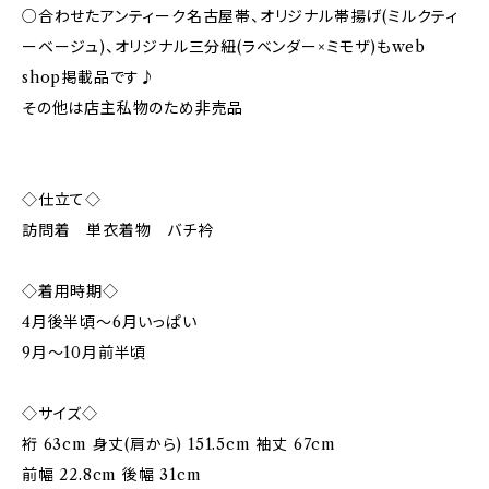
○合わせたアンティーク名古屋帯、オリジナル帯揚げ(ミルクティ
ーベージュ)、オリジナル三分紐(ラベンダー×ミモザ)もweb
shop掲載品です♪
その他は店主私物のため非売品
◇仕立て◇
訪問着 単衣着物 バチ衿
◇着用時期◇
4月後半頃〜6月いっぱい
9月〜10月前半頃
◇サイズ◇
裄 63cm 身丈(肩から) 151.5cm 袖丈 67cm
前幅 22.8cm 後幅 31cm