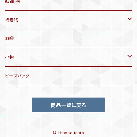
有松絞り浴衣(6～9月頃)
アンティーク帯
振袖・袴
アンティーク仕立てかえ帯
袷着物
名古屋帯
アンティーク着物
羽織
洒落袋帯
リサイクル着物
小物
袋帯
訪問着、付下げ、色無地
帯揚げ
ビーズバッグ
アンティーク訪問着、付下げ
夏帯
三分紐
商品一覧に戻る
リサイクル色無地
半幅帯
小物セット
リサイクル訪問着、付下げ
半襦袢
© kimono tento