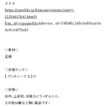
☟☟☟
https://ameblo.jp/kimonoyatento/entry-
12254617641.html?
frm_id=v.jpameblo
&device_id=178b8fc24fe34d00a606
4a9c34f716d3
◇素材◇
正絹
◇状態ランク◇
【 アンティーク A 】※
◇状態◇
右衿、上前衽、右後ろにうっすらシミ。
その他は難など無く美品です✨