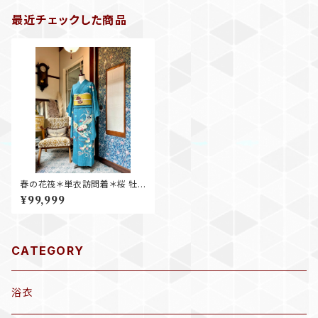
最近チェックした商品
春の花筏＊単衣訪問着＊桜 牡
丹 菖蒲 橘 春 花 ターコイズブ
¥99,999
ルー アンティーク訪問着 A638
CATEGORY
浴衣