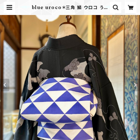
blue uroco＊三角 鱗 ウロコ うろ
こ 幾何学模様 アンティーク仕立て替
え名古屋帯 A617 | kimono tento