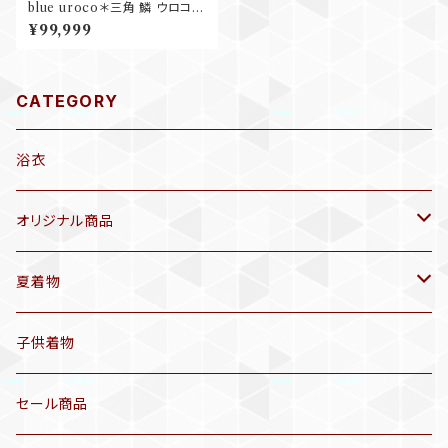
blue uroco＊三角 鱗 ウロコ
うろこ 幾何学模様 アンティーク
¥99,999
仕立て替え名古屋帯 A617
CATEGORY
浴衣
オリジナル商品
袷着物(10〜5月頃)
夏着物
セオα 着物(5〜9月頃)
アンティーク着物
子供着物
三分紐
リサイクル着物
セール商品