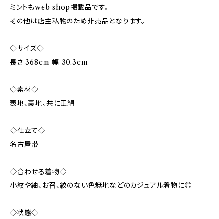
ミントもweb shop掲載品です。
その他は店主私物のため非売品となります。
◇サイズ◇
長さ 368cm 幅 30.3cm
◇素材◇
表地、裏地、共に正絹
◇仕立て◇
名古屋帯
◇合わせる着物◇
小紋や紬、お召、紋のない色無地などのカジュアル着物に◎
◇状態◇