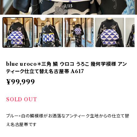
1
/15
blue uroco＊三角 鱗 ウロコ うろこ 幾何学模様 アン
ティーク仕立て替え名古屋帯 A617
¥99,999
SOLD OUT
ブルー×白の鱗模様がお洒落なアンティーク生地からの仕立て替
え名古屋帯です