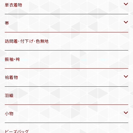
帯揚げ
単衣着物
羽織
アンティーク着物
帯
半幅帯
リサイクル着物
リサイクル帯
訪問着･付下げ･色無地
有松絞り浴衣(6～9月頃)
アンティーク帯
振袖・袴
アンティーク仕立てかえ帯
袷着物
名古屋帯
アンティーク着物
羽織
洒落袋帯
リサイクル着物
小物
袋帯
訪問着、付下げ、色無地
帯揚げ
ビーズバッグ