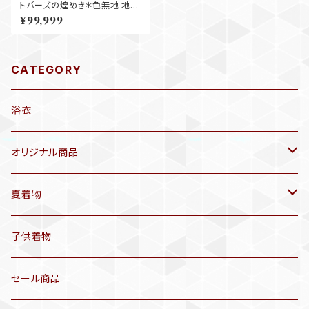
トパーズの煌めき＊色無地 地紋
袷 黄色 イエロー 鬱金色 A505
¥99,999
CATEGORY
浴衣
オリジナル商品
袷着物(10〜5月頃)
夏着物
セオα 着物(5〜9月頃)
アンティーク着物
子供着物
三分紐
リサイクル着物
セール商品