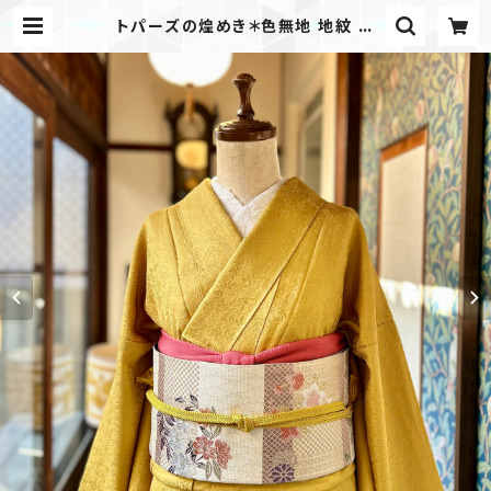
トパーズの煌めき＊色無地 地紋 袷
黄色 イエロー 鬱金色 A505 | kim
ono tento