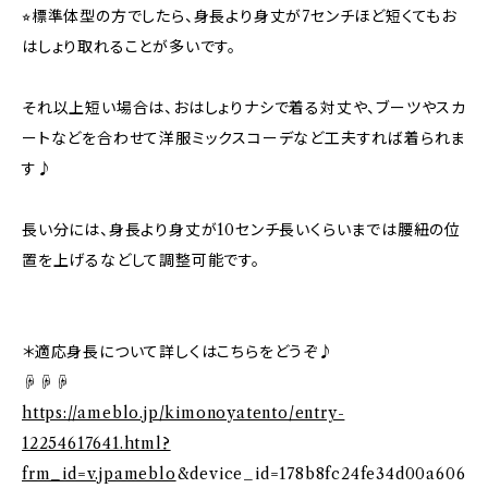
⭐︎標準体型の方でしたら、身長より身丈が7センチほど短くてもお
はしょり取れることが多いです。
それ以上短い場合は、おはしょりナシで着る対丈や、ブーツやスカ
ートなどを合わせて洋服ミックスコーデなど工夫すれば着られま
す♪
長い分には、身長より身丈が10センチ長いくらいまでは腰紐の位
置を上げるなどして調整可能です。
＊適応身長について詳しくはこちらをどうぞ♪
☟☟☟
https://ameblo.jp/kimonoyatento/entry-
12254617641.html?
frm_id=v.jpameblo
&device_id=178b8fc24fe34d00a606