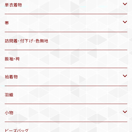
帯揚げ
単衣着物
羽織
アンティーク着物
帯
半幅帯
リサイクル着物
リサイクル帯
訪問着･付下げ･色無地
有松絞り浴衣(6～9月頃)
アンティーク帯
振袖・袴
アンティーク仕立てかえ帯
袷着物
名古屋帯
アンティーク着物
羽織
洒落袋帯
リサイクル着物
小物
袋帯
訪問着、付下げ、色無地
帯揚げ
ビーズバッグ