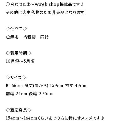
○合わせた帯＊もweb shop掲載品です♪
その他は店主私物のため非売品となります。
◇仕立て◇
色無地 袷着物 広衿
◇着用時期◇
10月頃〜5月頃
◇サイズ◇
裄 66cm 身丈(肩から) 159cm 袖丈 49cm
前幅 24cm 後幅 29.5cm
◇適応身長◇
154cm～164cmくらいまでの方に特にオススメです♪