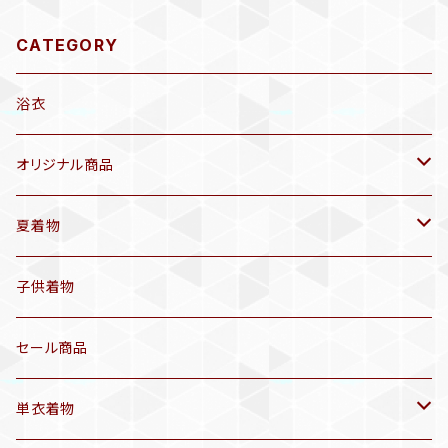
CATEGORY
浴衣
オリジナル商品
袷着物(10〜5月頃)
夏着物
セオα 着物(5〜9月頃)
アンティーク着物
子供着物
三分紐
リサイクル着物
セール商品
帯揚げ
単衣着物