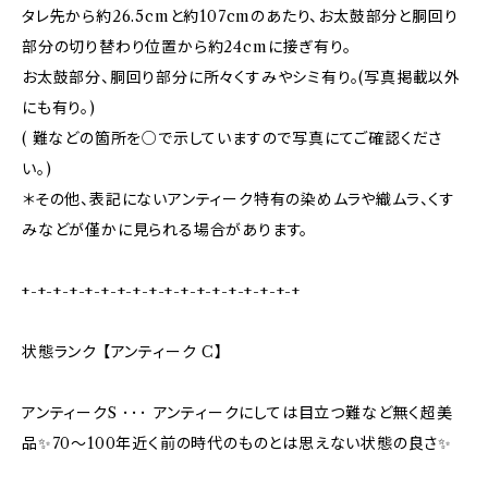
タレ先から約26.5cmと約107cmのあたり、お太鼓部分と胴回り
部分の切り替わり位置から約24cmに接ぎ有り。
お太鼓部分、胴回り部分に所々くすみやシミ有り。(写真掲載以外
にも有り。)
( 難などの箇所を○で示していますので写真にてご確認くださ
い。)
＊その他、表記にないアンティーク特有の染めムラや織ムラ、くす
みなどが僅かに見られる場合があります。
+-+-+-+-+-+-+-+-+-+-+-+-+-+-+-+-+-+
状態ランク 【アンティーク C】
アンティークS ･･･ アンティークにしては目立つ難など無く超美
品✨70〜100年近く前の時代のものとは思えない状態の良さ✨