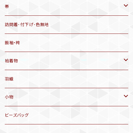
羽織
アンティーク着物
帯
半幅帯
リサイクル着物
リサイクル帯
訪問着･付下げ･色無地
有松絞り浴衣(6～9月頃)
アンティーク帯
振袖・袴
アンティーク仕立てかえ帯
袷着物
名古屋帯
アンティーク着物
羽織
洒落袋帯
リサイクル着物
小物
袋帯
訪問着、付下げ、色無地
帯揚げ
ビーズバッグ
アンティーク訪問着、付下げ