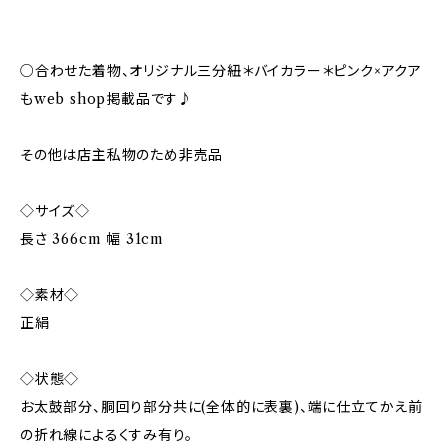
○合わせた着物、オリジナル三分紐＊バイカラー＊ピンク×アクア
もweb shop掲載品です♪
その他は店主私物のため非売品
◇サイズ◇
長さ 366cm 幅 31cm
◇素材◇
正絹
◇状態◇
お太鼓部分、胴回り部分共に(全体的に表裏)、端に仕立てかえ前
の折れ線によるくすみ有り。