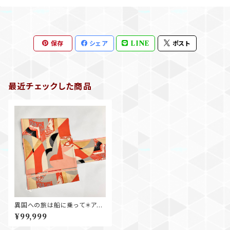
保存
シェア
LINE
ポスト
最近チェックした商品
異国への旅は船に乗って＊アン
ティーク仕立て替え名古屋帯 0
¥99,999
727