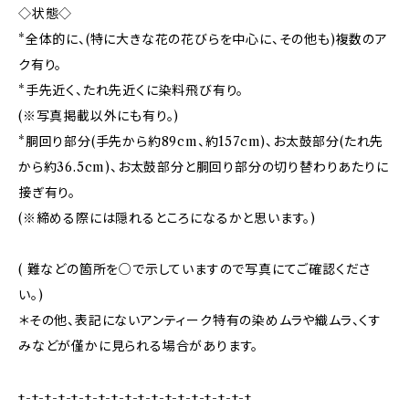
◇状態◇
*全体的に、(特に大きな花の花びらを中心に、その他も)複数のア
ク有り。
*手先近く、たれ先近くに染料飛び有り。
(※写真掲載以外にも有り。)
*胴回り部分(手先から約89cm、約157cm)、お太鼓部分(たれ先
から約36.5cm)、お太鼓部分と胴回り部分の切り替わりあたりに
接ぎ有り。
(※締める際には隠れるところになるかと思います。)
( 難などの箇所を○で示していますので写真にてご確認くださ
い。)
＊その他、表記にないアンティーク特有の染めムラや織ムラ、くす
みなどが僅かに見られる場合があります。
+-+-+-+-+-+-+-+-+-+-+-+-+-+-+-+-+-+