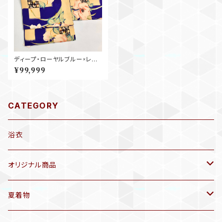
ディープ・ローヤルブルー×レモ
ン・フィズ レトロフラワー＊アン
¥99,999
ティーク仕立て替え名古屋帯 0
704
CATEGORY
浴衣
オリジナル商品
袷着物(10〜5月頃)
夏着物