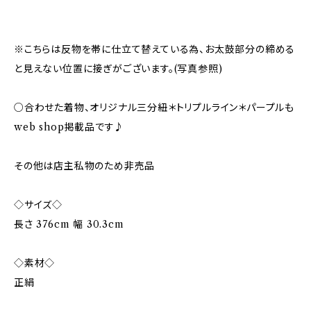
※こちらは反物を帯に仕立て替えている為、お太鼓部分の締める
と見えない位置に接ぎがございます。(写真参照)
○合わせた着物、オリジナル三分紐＊トリプルライン＊パープルも
web shop掲載品です♪
その他は店主私物のため非売品
◇サイズ◇
長さ 376cm 幅 30.3cm
◇素材◇
正絹