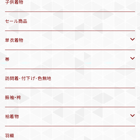
セオα 着物(5〜9月頃)
アンティーク着物
子供着物
三分紐
リサイクル着物
セール商品
帯揚げ
単衣着物
羽織
アンティーク着物
帯
半幅帯
リサイクル着物
リサイクル帯
訪問着･付下げ･色無地
有松絞り浴衣(6～9月頃)
アンティーク帯
振袖・袴
アンティーク仕立てかえ帯
袷着物
名古屋帯
アンティーク着物
羽織