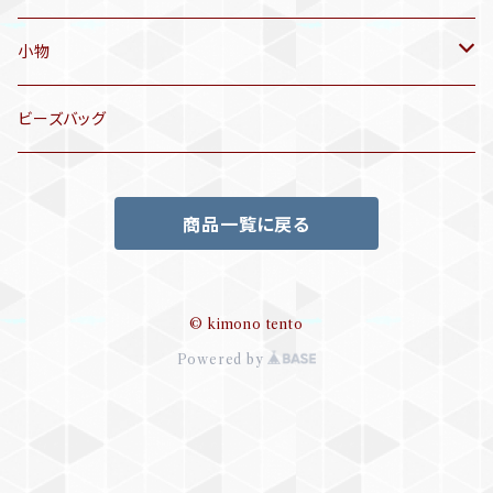
洒落袋帯
リサイクル着物
小物
袋帯
訪問着、付下げ、色無地
帯揚げ
ビーズバッグ
アンティーク訪問着、付下げ
夏帯
三分紐
商品一覧に戻る
リサイクル色無地
半幅帯
小物セット
リサイクル訪問着、付下げ
半襦袢
© kimono tento
Powered by
帯留め
ビーズバッグ