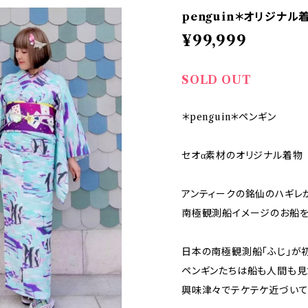
penguin＊オリジナル
¥99,999
SOLD OUT
＊penguin＊ペンギン
セオα素材のオリジナル着物
アンティークの銘仙のハギレ
南極観測船イメージのお船を
日本の南極観測船「ふじ」が
ペンギンたちは船も人間も見
興味津々でテケテケ近づいて