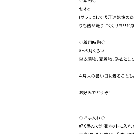
◇素材◇
セオα
(サラリとして吸汗速乾性の
りも熱が篭りにくくサラリと涼
◇着用時期◇
5〜9月くらい
単衣着物、夏着物、浴衣とし
４月末の暑い日に着ることも。
お好みでどうぞ！
◇お手入れ◇
軽く畳んで洗濯ネットに入れ