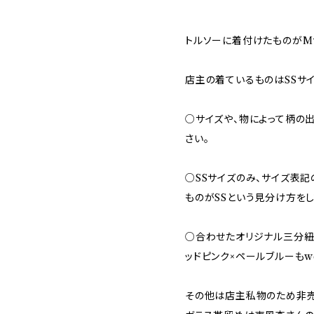
トルソーに着付けたものがM
店主の着ているものはSSサイ
○サイズや、物によって柄の
さい。
○SSサイズのみ、サイズ表記
ものがSSという見分け方をし
○合わせたオリジナル三分紐
ッドピンク×ペールブルーもwe
その他は店主私物のため非売