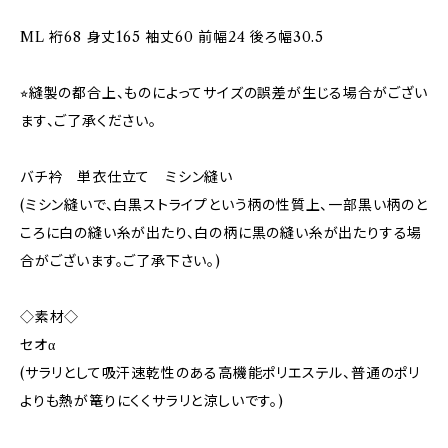
ML 裄68 身丈165 袖丈60 前幅24 後ろ幅30.5
⭐︎縫製の都合上、ものによってサイズの誤差が生じる場合がござい
ます、ご了承ください。
バチ衿 単衣仕立て ミシン縫い
(ミシン縫いで、白黒ストライプという柄の性質上、一部黒い柄のと
ころに白の縫い糸が出たり、白の柄に黒の縫い糸が出たりする場
合がございます。ご了承下さい。)
◇素材◇
セオα
(サラリとして吸汗速乾性のある高機能ポリエステル、普通のポリ
よりも熱が篭りにくくサラリと涼しいです。)