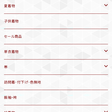
袷着物(10〜5月頃)
夏着物
セオα 着物(5〜9月頃)
アンティーク着物
子供着物
三分紐
リサイクル着物
セール商品
帯揚げ
単衣着物
羽織
アンティーク着物
帯
半幅帯
リサイクル着物
リサイクル帯
訪問着･付下げ･色無地
有松絞り浴衣(6～9月頃)
アンティーク帯
振袖・袴