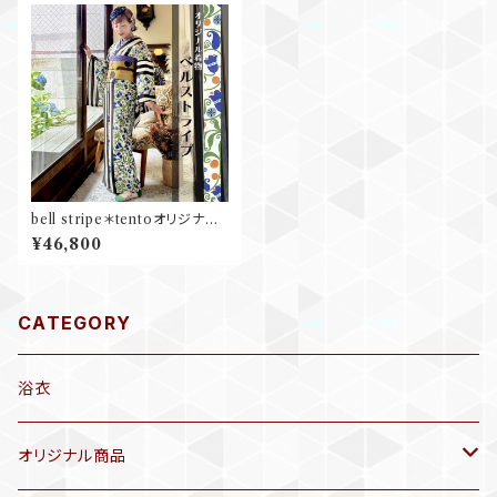
bell stripe＊tentoオリジナル
着物 セオα 単衣 夏着物 浴衣 ス
¥46,800
トライプ すずらん
CATEGORY
浴衣
オリジナル商品