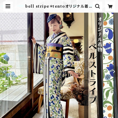
bell stripe＊tentoオリジナル着物
セオα 単衣 夏着物 浴衣 ストライプ
すずらん | kimono tento