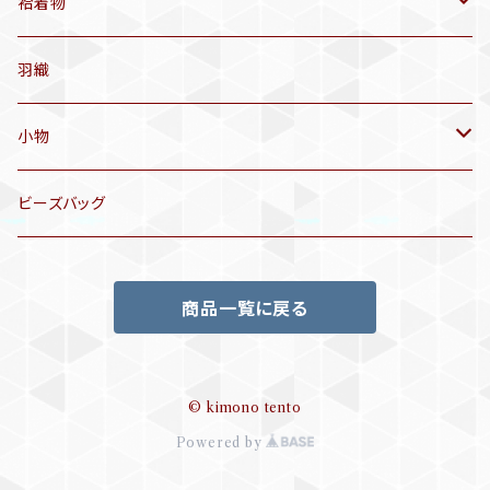
アンティーク仕立てかえ帯
袷着物
名古屋帯
アンティーク着物
羽織
洒落袋帯
リサイクル着物
小物
袋帯
訪問着、付下げ、色無地
帯揚げ
ビーズバッグ
アンティーク訪問着、付下げ
夏帯
三分紐
商品一覧に戻る
リサイクル色無地
半幅帯
小物セット
リサイクル訪問着、付下げ
半襦袢
© kimono tento
Powered by
帯留め