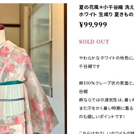
夏の花風＊小千谷縮 洗える
ホワイト 生成り 夏きものB
¥99,999
SOLD OUT
やわらかなホワイトの地色に
千谷縮です
麻100%クレープ状の表面と
谷縮
麻ならではの通気性は、暑い
また汗をかく暑い時期に着る
のも嬉しいポイントです！
こちらはやさしいホワイトの