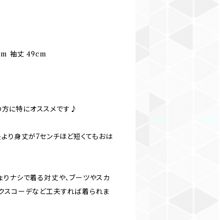
cm 袖丈 49cm
での方に特にオススメです♪
長より身丈が7センチほど短くてもおは
ょりナシで着る対丈や、ブーツやスカ
クスコーデなど工夫すれば着られま