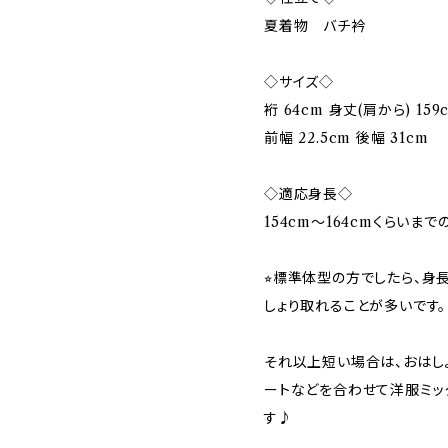
夏着物 バチ衿
◇サイズ◇
裄 64cm 身丈(肩から) 159
前幅 22.5cm 後幅 31cm
◇適応身長◇
154cm～164cmくらいま
⭐︎標準体型の方でしたら、身
しょり取れることが多いです。
それ以上短い場合は、おはし
ートなどを合わせて洋服ミッ
す♪