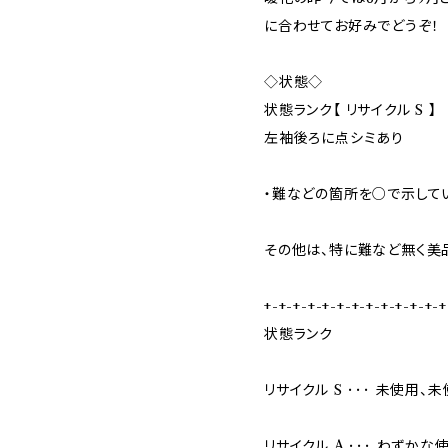
に合わせてお好みでどうぞ！
◇状態◇
状態ランク【 リサイクル S 】
左袖後ろに点シミあり
・難などの箇所を○で示して
その他は、特に難など無く美
+-+-+-+-+-+-+-+-+-+-+-+-+
状態ランク
リサイクル S ･･･ 未使用
リサイクル A ･･･ わず