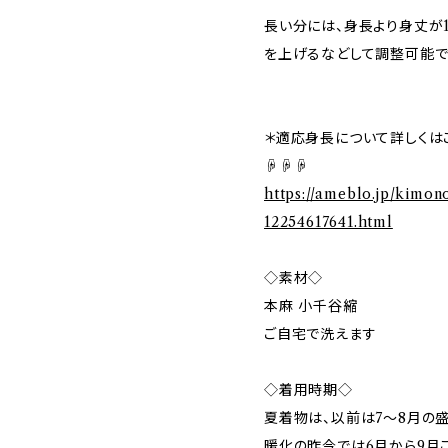
長い分には、身長より身丈が
を上げるなどして調整可能で
＊適応身長について詳しくは
☟☟☟
https://ameblo.jp/kimon
12254617641.html
◇素材◇
本麻 小千谷縮
ご自宅で洗えます
◇着用時期◇
夏着物は、以前は7〜8月の
暖化の昨今では6月から9月