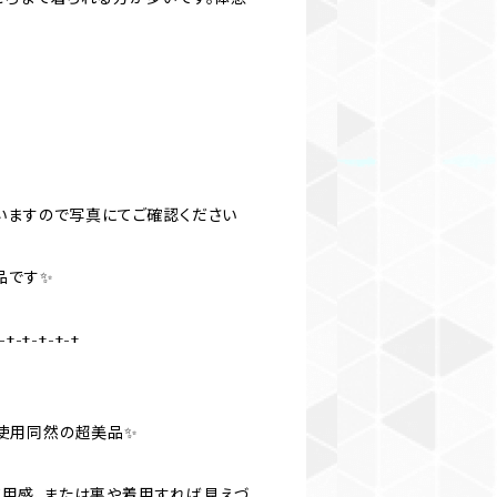
いますので写真にてご確認ください
品です✨
-+-+-+-+-+
、未使用同然の超美品✨
かな使用感、または裏や着用すれば見えづ