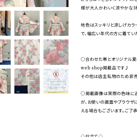
様が大人かわいく涼やかな1
地色はスッキリと涼しげカラ
で、幅広い年代の方に着てい
○合わせた帯とオリジナル夏
web shop掲載品です♪
その他は店主私物のため非
○掲載画像は実際の色味に
が、お使いの画面やブラウザ
える場合もございます。ご了承
◇仕立て◇