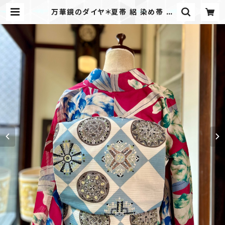
万華鏡のダイヤ＊夏帯 絽 染め帯 ダ
イヤ 幾何学 格子 菱 市松 空色 白 ス
カイブルー ホワイト アンティーク夏
名古屋帯 B736 | kimono tento