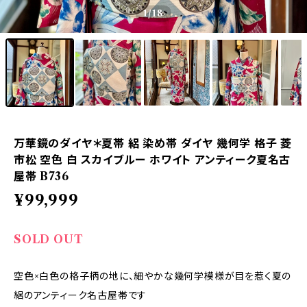
1
/18
万華鏡のダイヤ＊夏帯 絽 染め帯 ダイヤ 幾何学 格子 菱
市松 空色 白 スカイブルー ホワイト アンティーク夏名古
屋帯 B736
¥99,999
SOLD OUT
空色×白色の格子柄の地に、細やかな幾何学模様が目を惹く夏の
絽のアンティーク名古屋帯です