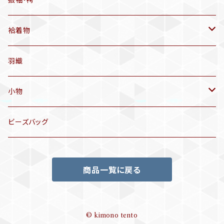
振袖・袴
アンティーク仕立てかえ帯
袷着物
名古屋帯
アンティーク着物
羽織
洒落袋帯
リサイクル着物
小物
袋帯
訪問着、付下げ、色無地
帯揚げ
ビーズバッグ
アンティーク訪問着、付下げ
夏帯
三分紐
商品一覧に戻る
リサイクル色無地
半幅帯
小物セット
リサイクル訪問着、付下げ
半襦袢
© kimono tento