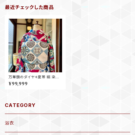
最近チェックした商品
万華鏡のダイヤ＊夏帯 絽 染め
帯 ダイヤ 幾何学 格子 菱 市松
¥99,999
空色 白 スカイブルー ホワイト
アンティーク夏名古屋帯 B736
CATEGORY
浴衣