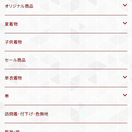
オリジナル商品
袷着物(10〜5月頃)
夏着物
セオα 着物(5〜9月頃)
アンティーク着物
子供着物
三分紐
リサイクル着物
セール商品
帯揚げ
単衣着物
羽織
アンティーク着物
帯
半幅帯
リサイクル着物
リサイクル帯
訪問着･付下げ･色無地
有松絞り浴衣(6～9月頃)
アンティーク帯