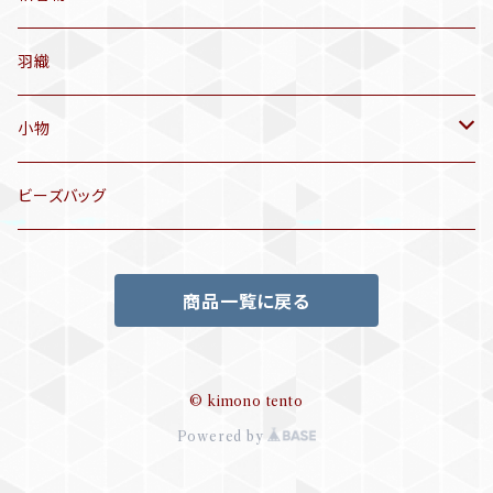
名古屋帯
アンティーク着物
羽織
洒落袋帯
リサイクル着物
小物
袋帯
訪問着、付下げ、色無地
帯揚げ
ビーズバッグ
アンティーク訪問着、付下げ
夏帯
三分紐
商品一覧に戻る
リサイクル色無地
半幅帯
小物セット
リサイクル訪問着、付下げ
半襦袢
© kimono tento
Powered by
帯留め