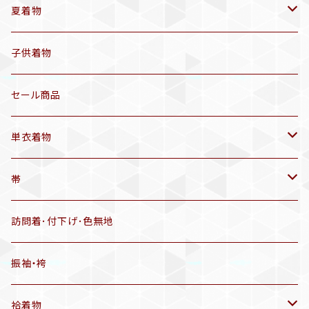
袷着物(10〜5月頃)
夏着物
セオα 着物(5〜9月頃)
アンティーク着物
子供着物
三分紐
リサイクル着物
セール商品
帯揚げ
単衣着物
羽織
アンティーク着物
帯
半幅帯
リサイクル着物
リサイクル帯
訪問着･付下げ･色無地
有松絞り浴衣(6～9月頃)
アンティーク帯
振袖・袴
アンティーク仕立てかえ帯
袷着物