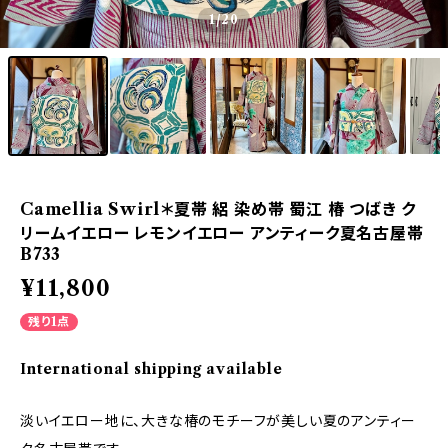
1
/20
Camellia Swirl＊夏帯 絽 染め帯 蜀江 椿 つばき ク
リームイエロー レモンイエロー アンティーク夏名古屋帯
B733
¥11,800
残り1点
International shipping available
淡いイエロー地に、大きな椿のモチーフが美しい夏のアンティー