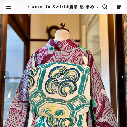
Camellia Swirl＊夏帯 絽 染め帯
蜀江 椿 つばき クリームイエロー レ
モンイエロー アンティーク夏名古屋
帯 B733 | kimono tento