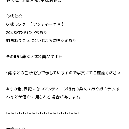
現代モノの夏着物、単衣着物に
◇状態◇
状態ランク 【 アンティーク A 】
お太鼓右側に小穴あり
胴まわり見えにくいところに薄シミあり
その他は難など無く美品です✨
・難などの箇所を○で示していますので写真にてご確認ください
＊その他、表記にないアンティーク特有の染めムラや織ムラ、くす
みなどが僅かに見られる場合があります。
+-+-+-+-+-+-+-+-+-+-+-+-+-+-+-+-+-+