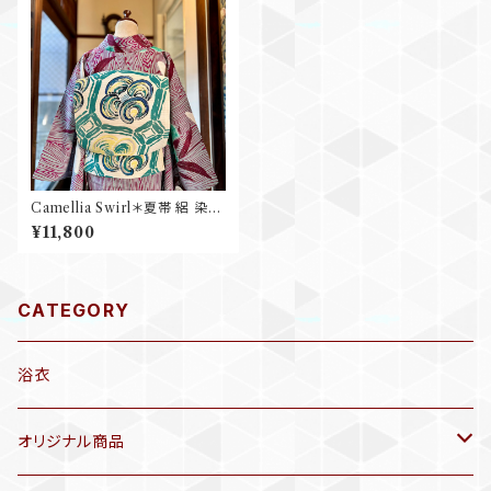
Camellia Swirl＊夏帯 絽 染め
帯 蜀江 椿 つばき クリームイエ
¥11,800
ロー レモンイエロー アンティー
ク夏名古屋帯 B733
CATEGORY
浴衣
オリジナル商品