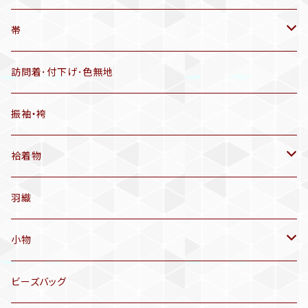
羽織
アンティーク着物
帯
半幅帯
リサイクル着物
リサイクル帯
訪問着･付下げ･色無地
有松絞り浴衣(6～9月頃)
アンティーク帯
振袖・袴
アンティーク仕立てかえ帯
袷着物
名古屋帯
アンティーク着物
羽織
洒落袋帯
リサイクル着物
小物
袋帯
訪問着、付下げ、色無地
帯揚げ
ビーズバッグ