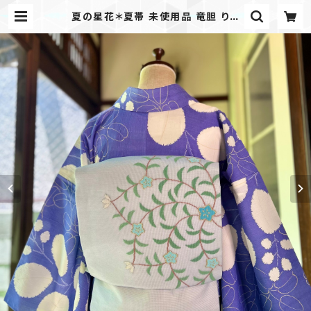
夏の星花＊夏帯 未使用品 竜胆 りん
どう 桔梗 ききょう 花 小花 空色 水色
ブルー 名古屋帯 B731 | kimono t
ento