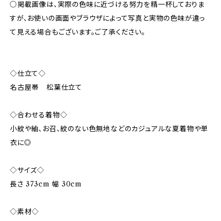
○掲載画像は、実際の色味に近づける努力を精一杯しておりま
すが、お使いの画面やブラウザによって写真と実物の色味が違っ
て見える場合もございます。ご了承ください。
◇仕立て◇
名古屋帯 松葉仕立て
◇合わせる着物◇
小紋や紬、お召、紋のない色無地などのカジュアルな夏着物や単
衣に◎
◇サイズ◇
長さ 373cm 幅 30cm
◇素材◇