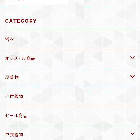
空色 水色 ブルー 名古屋帯 B7
31
CATEGORY
浴衣
オリジナル商品
袷着物(10〜5月頃)
夏着物
セオα 着物(5〜9月頃)
アンティーク着物
子供着物
三分紐
リサイクル着物
セール商品
帯揚げ
単衣着物