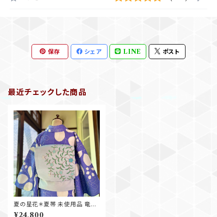
保存
シェア
LINE
ポスト
最近チェックした商品
夏の星花＊夏帯 未使用品 竜胆
りんどう 桔梗 ききょう 花 小花
¥24,800