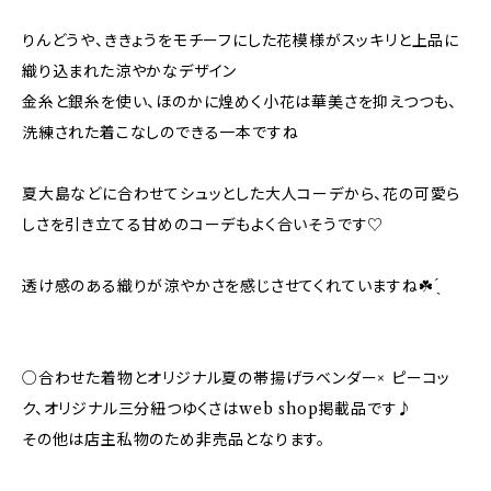
りんどうや、ききょうをモチーフにした花模様がスッキリと上品に
織り込まれた涼やかなデザイン
金糸と銀糸を使い、ほのかに煌めく小花は華美さを抑えつつも、
洗練された着こなしのできる一本ですね
夏大島などに合わせてシュッとした大人コーデから、花の可愛ら
しさを引き立てる甘めのコーデもよく合いそうです♡
透け感のある織りが涼やかさを感じさせてくれていますね☘️ ̖́
○合わせた着物とオリジナル夏の帯揚げラベンダー× ピーコッ
ク、オリジナル三分紐つゆくさはweb shop掲載品です♪
その他は店主私物のため非売品となります。