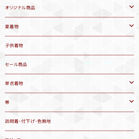
オリジナル商品
袷着物(10〜5月頃)
夏着物
セオα 着物(5〜9月頃)
アンティーク着物
子供着物
三分紐
リサイクル着物
セール商品
帯揚げ
単衣着物
羽織
アンティーク着物
帯
半幅帯
リサイクル着物
リサイクル帯
訪問着･付下げ･色無地