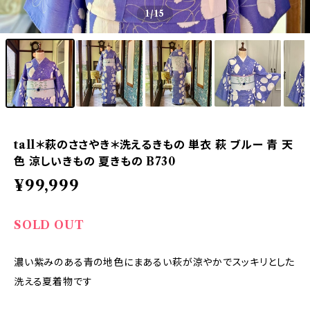
1
/15
tall＊萩のささやき＊洗えるきもの 単衣 萩 ブルー 青 天
色 涼しいきもの 夏きもの B730
¥99,999
SOLD OUT
濃い紫みのある青の地色にまあるい萩が涼やかでスッキリとした
洗える夏着物です