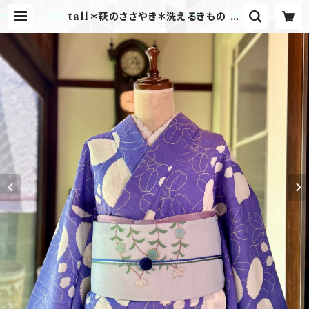
tall＊萩のささやき＊洗えるきもの 単
衣 萩 ブルー 青 天色 涼しいきもの
夏きもの B730 | kimono tento