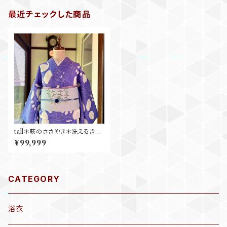
最近チェックした商品
tall＊萩のささやき＊洗えるきも
の 単衣 萩 ブルー 青 天色 涼し
¥99,999
いきもの 夏きもの B730
CATEGORY
浴衣