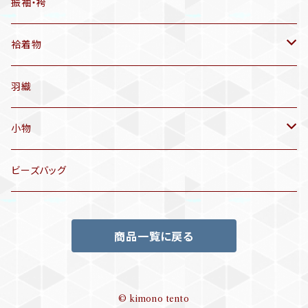
有松絞り浴衣(6～9月頃)
アンティーク帯
振袖・袴
アンティーク仕立てかえ帯
袷着物
名古屋帯
アンティーク着物
羽織
洒落袋帯
リサイクル着物
小物
袋帯
訪問着、付下げ、色無地
帯揚げ
ビーズバッグ
アンティーク訪問着、付下げ
夏帯
三分紐
商品一覧に戻る
リサイクル色無地
半幅帯
小物セット
リサイクル訪問着、付下げ
半襦袢
© kimono tento