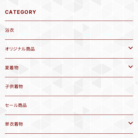
CATEGORY
浴衣
オリジナル商品
袷着物(10〜5月頃)
夏着物
セオα 着物(5〜9月頃)
アンティーク着物
子供着物
三分紐
リサイクル着物
セール商品
帯揚げ
単衣着物