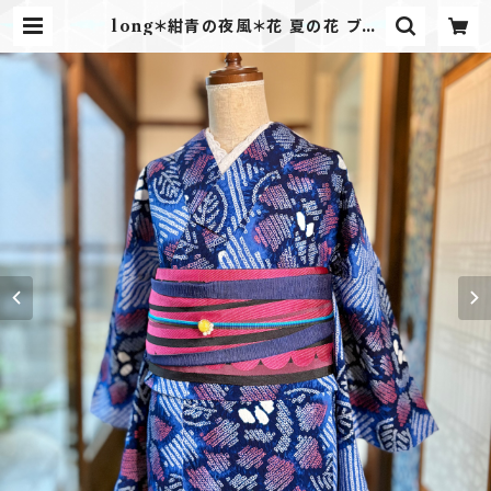
long＊紺青の夜風＊花 夏の花 ブル
ー 大人浴衣 有松鳴海絞り浴衣 B723
| kimono tento