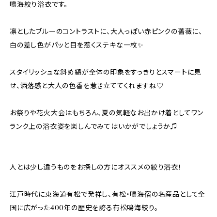
鳴海絞り浴衣です。
凛としたブルーのコントラストに、大人っぽい赤ピンクの薔薇に、
白の差し色がパッと目を惹くステキな一枚✨
スタイリッシュな斜め縞が全体の印象をすっきりとスマートに見
せ、洒落感と大人の色香を惹き立ててくれますね♡
お祭りや花火大会はもちろん、夏の気軽なお出かけ着としてワン
ランク上の浴衣姿を楽しんでみてはいかがでしょうか♫
人とは少し違うものをお探しの方にオススメの絞り浴衣！
江戸時代に東海道有松で発祥し、有松・鳴海宿の名産品として全
国に広がった400年の歴史を誇る有松鳴海絞り。