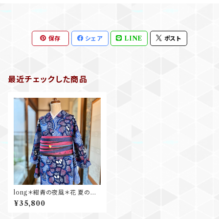
保存
シェア
LINE
ポスト
最近チェックした商品
long＊紺青の夜風＊花 夏の花
ブルー 大人浴衣 有松鳴海絞り
¥35,800
浴衣 B723