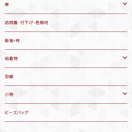
羽織
アンティーク着物
帯
半幅帯
リサイクル着物
リサイクル帯
訪問着･付下げ･色無地
有松絞り浴衣(6～9月頃)
アンティーク帯
振袖・袴
アンティーク仕立てかえ帯
袷着物
名古屋帯
アンティーク着物
羽織
洒落袋帯
リサイクル着物
小物
袋帯
訪問着、付下げ、色無地
帯揚げ
ビーズバッグ
アンティーク訪問着、付下げ
夏帯
三分紐