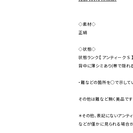
◇素材◇
正絹
◇状態◇
状態ランク【 アンティーク S 
背中に薄シミあり(帯で隠れる
・難などの箇所を○で示して
その他は難など無く美品です
＊その他、表記にないアンテ
などが僅かに見られる場合が