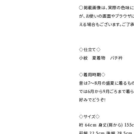
○掲載画像は、実際の色味に
が、お使いの画面やブラウザ
える場合もございます。ご了承
◇仕立て◇
小紋 夏着物 バチ衿
◇着用時期◇
昔は7〜8月の盛夏に着るも
では6月から9月ごろまで着
好みでどうぞ！
◇サイズ◇
裄 64cm 身丈(肩から) 155
前幅 22.5cm 後幅 28.5cm