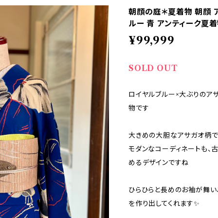
朝顔の庭＊夏着物 朝顔 
ルー 青 アンティーク夏着物
¥99,999
SOLD OUT
ロイヤルブルー×大ぶりのア
物です
大きめの大胆なアサガオ柄でイ
モダンなコーディネートも、
めるデザインですね
ひらひらと長めのお袖が舞い
を作り出してくれます✨