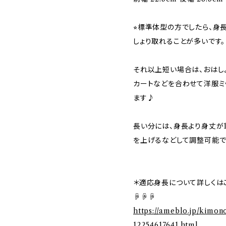
⭐︎標準体型の方でしたら、身
しょり取れることが多いです。
それ以上短い場合は、おはし
カートなどを合わせて洋服ミ
ます♪
長い分には、身長より身丈が
を上げるなどして調整可能で
＊適応身長について詳しくは
☟☟☟
https://ameblo.jp/kimon
12254617641.html