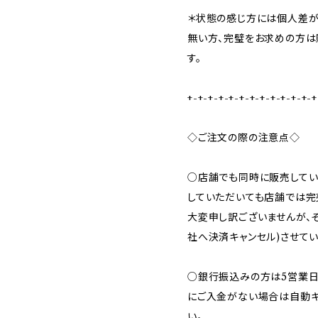
＊状態の感じ方には個人差が
無い方、完璧をお求めの方は
す。
+-+-+-+-+-+-+-+-+-+-+-+-+
◇ご注文の際の注意点◇
○店舗でも同時に販売してい
していただいても店舗では完
大変申し訳ございませんが、
社へ決済キャンセル)させてい
○銀行振込みの方は5営業日
にご入金がない場合は自動キ
い。