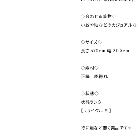
◇合わせる着物◇
小紋や紬などのカジュアルな
◇サイズ◇
長さ 370cm 幅 30.5cm
◇素材◇
正絹 絽綴れ
◇状態◇
状態ランク
【リサイクル Ｓ 】
特に難など無く美品です✨️