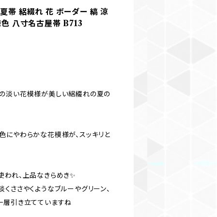
ls＊夏帯 絽綴れ 花 ボーダー 縞 涼
色 八寸名古屋帯 B713
にの淡い花模様が美しい絽綴れの夏の
色にやわらかな花模様が、スッキリと
使われ、上品なきらめき✨
淡くささやくようなブルーやグリーン、
一層引き立てていますね