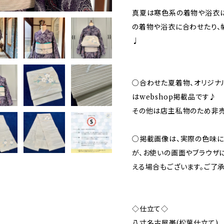
真夏は寒色系の着物や浴衣
の着物や浴衣に合わせたり、
♩
○合わせた夏着物、オリジナ
はwebshop掲載品です♪
その他は店主私物のため非売
○掲載画像は、実際の色味に
が、お使いの画面やブラウザ
える場合もございます。ご了承
◇仕立て◇
八寸名古屋帯(松葉仕立て)