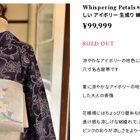
Whispering Peta
しい アイボリー 生成り 練
¥99,999
SOLD OUT
涼やかなアイボリーの地色
八寸名古屋帯です
夏に涼やかなアイボリーの地
した大人の表情
花模様にはちょっぴり銀糸も
透け感も涼しげな絽綴れで、
ピンクの彩りが涼しさをより