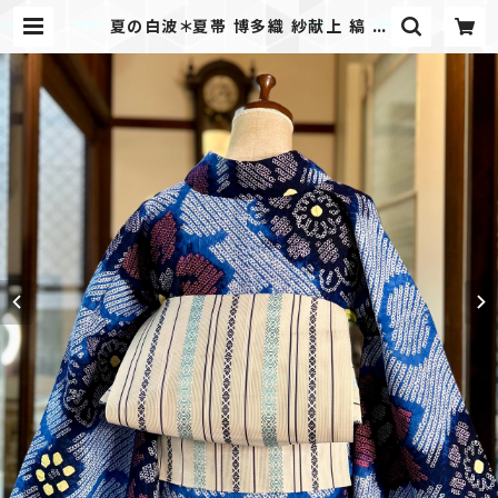
夏の白波＊夏帯 博多織 紗献上 縞 ア
イボリー 紺 ブルー 水色 八寸名古屋
帯 B704 | kimono tento