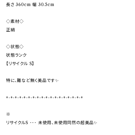
長さ 360cm 幅 30.5cm
◇素材◇
正絹
◇状態◇
状態ランク
【リサイクル S】
特に、難など無く美品です✨️
+-+-+-+-+-+-+-+-+-+-+-+-+-+-+-+-+-+
※
リサイクルS ･･･ 未使用、未使用同然の超美品✨