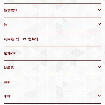
帯揚げ
単衣着物
羽織
アンティーク着物
帯
半幅帯
リサイクル着物
リサイクル帯
訪問着･付下げ･色無地
有松絞り浴衣(6～9月頃)
アンティーク帯
振袖・袴
アンティーク仕立てかえ帯
袷着物
名古屋帯
アンティーク着物
羽織
洒落袋帯
リサイクル着物
小物