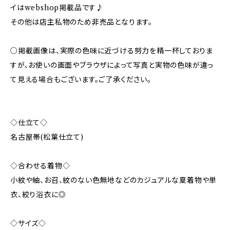
イはwebshop掲載品です♪
その他は店主私物のため非売品となります。
○掲載画像は、実際の色味に近づける努力を精一杯しておりま
すが、お使いの画面やブラウザによって写真と実物の色味が違っ
て見える場合もございます。ご了承ください。
◇仕立て◇
名古屋帯(松葉仕立て)
◇合わせる着物◇
小紋や紬、お召、紋のない色無地などのカジュアルな夏着物や単
衣、絞り浴衣に◎
◇サイズ◇