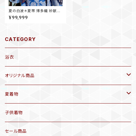
夏の白波＊夏帯 博多織 紗献上
縞 アイボリー 紺 ブルー 水色
¥99,999
八寸名古屋帯 B704
CATEGORY
浴衣
オリジナル商品
袷着物(10〜5月頃)
夏着物
セオα 着物(5〜9月頃)
アンティーク着物
子供着物
三分紐
リサイクル着物
セール商品