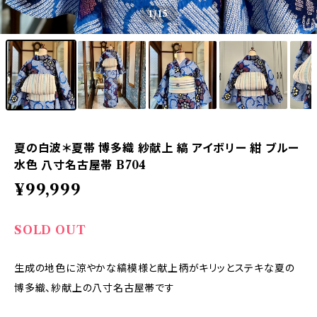
1
/15
夏の白波＊夏帯 博多織 紗献上 縞 アイボリー 紺 ブルー
水色 八寸名古屋帯 B704
¥99,999
SOLD OUT
生成の地色に涼やかな縞模様と献上柄がキリッとステキな夏の
博多織、紗献上の八寸名古屋帯です