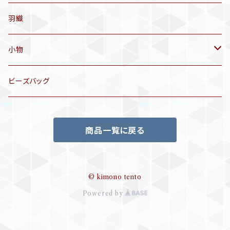
名古屋帯
アンティーク着物
羽織
洒落袋帯
リサイクル着物
小物
袋帯
訪問着、付下げ、色無地
帯揚げ
ビーズバッグ
アンティーク訪問着、付下げ
夏帯
三分紐
商品一覧に戻る
リサイクル色無地
半幅帯
小物セット
リサイクル訪問着、付下げ
半襦袢
© kimono tento
Powered by
帯留め