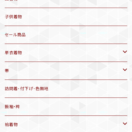
セオα 着物(5〜9月頃)
アンティーク着物
子供着物
三分紐
リサイクル着物
セール商品
帯揚げ
単衣着物
羽織
アンティーク着物
帯
半幅帯
リサイクル着物
リサイクル帯
訪問着･付下げ･色無地
有松絞り浴衣(6～9月頃)
アンティーク帯
振袖・袴
アンティーク仕立てかえ帯
袷着物