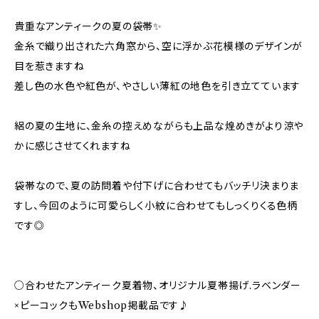
貴重なアンティークの夏の袋帯✨️
金糸で織り出された六角窓から、空に浮かぶ花模様のデザインが
目を惹きますね
差し色の水色や紅色が、やさしい薄紅の地色を引き立てています
絽の夏の生地に、金糸の控えめながらも上品な煌めきがより涼や
かに感じさせてくれますね
袋帯なので、夏の訪問着や付下げに合わせてもバッチリ決まりま
すし、今回のように可愛らしく小紋に合わせてもしっくりくる色柄
です◎
○合わせたアンティーク夏着物、オリジナル夏帯揚げ.ラベンダー
×ピーコックもWebshop掲載品です♪