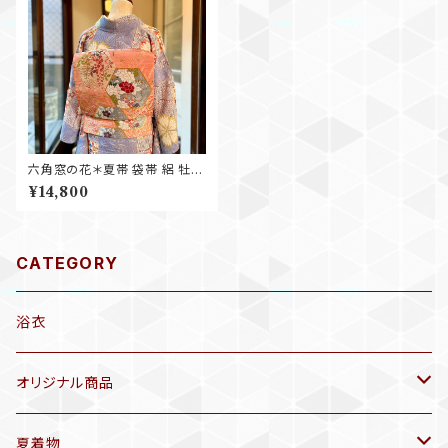
六角窓の花＊夏帯 袋帯 絽 牡丹
藤 撫子 花 波 波頭 竹 珊瑚色
¥14,800
コーラル 水色 アンティーク袋帯
B699
CATEGORY
浴衣
オリジナル商品
袷着物(10〜5月頃)
夏着物