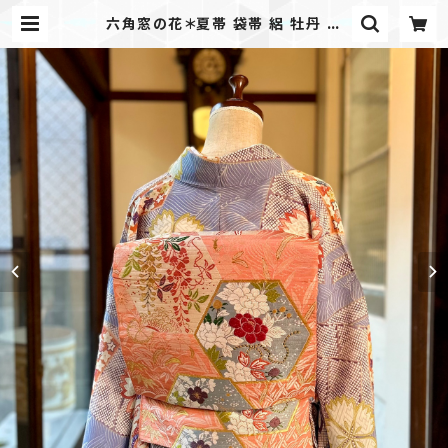
六角窓の花＊夏帯 袋帯 絽 牡丹 藤
撫子 花 波 波頭 竹 珊瑚色 コーラル
水色 アンティーク袋帯 B699 | kim
ono tento