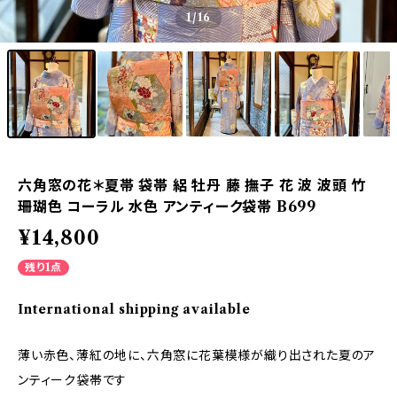
1
/16
六角窓の花＊夏帯 袋帯 絽 牡丹 藤 撫子 花 波 波頭 竹
珊瑚色 コーラル 水色 アンティーク袋帯 B699
¥14,800
残り1点
International shipping available
薄い赤色、薄紅の地に、六角窓に花葉模様が織り出された夏のア
ンティーク袋帯です