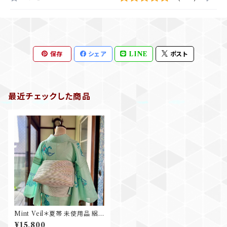
保存
シェア
LINE
ポスト
最近チェックした商品
Mint Veil＊夏帯 未使用品 絽
綴れ ボーダー 縞 涼しい アイス
¥15,800