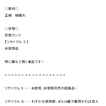
◇素材◇
正絹 絽綴れ
◇状態◇
状態ランク
【リサイクル Ｓ 】
未使用品
特に難など無く美品です✨️
+-+-+-+-+-+-+-+-+-+-+-+-+-+-+-+-+-+
リサイクル S ･･･ 未使用、未使用同然の超美品✨
リサイクル A ･･･ わずかな使用感、または裏や着用すれば見え