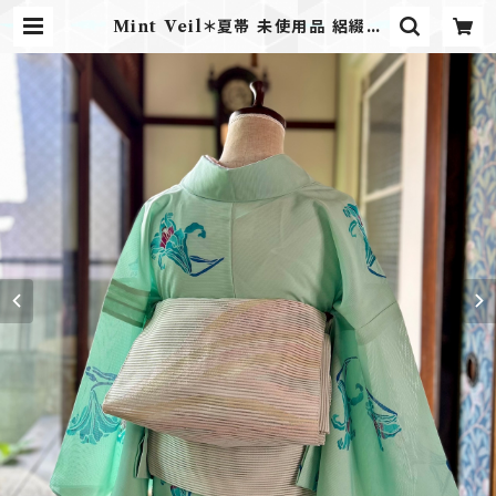
Mint Veil＊夏帯 未使用品 絽綴れ
ボーダー 縞 涼しい アイスグリーン
八寸名古屋帯 B697 | kimono ten
to