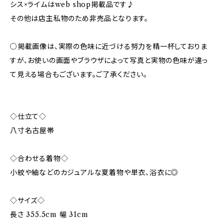
シス×ライムはweb shop掲載品です♪
その他は店主私物のため非売品となります。
○掲載画像は、実際の色味に近づける努力を精一杯しておりま
すが、お使いの画面やブラウザによって写真と実物の色味が違っ
て見える場合もございます。ご了承ください。
◇仕立て◇
八寸名古屋帯
◇合わせる着物◇
小紋や紬などのカジュアルな夏着物や単衣、浴衣に◎
◇サイズ◇
長さ 355.5cm 幅 31cm