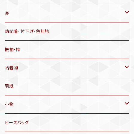
羽織
アンティーク着物
帯
半幅帯
リサイクル着物
リサイクル帯
訪問着･付下げ･色無地
有松絞り浴衣(6～9月頃)
アンティーク帯
振袖・袴
アンティーク仕立てかえ帯
袷着物
名古屋帯
アンティーク着物
羽織
洒落袋帯
リサイクル着物
小物
袋帯
訪問着、付下げ、色無地
帯揚げ
ビーズバッグ