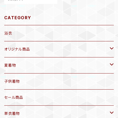
グリーン 八寸名古屋帯 B697
CATEGORY
浴衣
オリジナル商品
袷着物(10〜5月頃)
夏着物
セオα 着物(5〜9月頃)
アンティーク着物
子供着物
三分紐
リサイクル着物
セール商品
帯揚げ
単衣着物