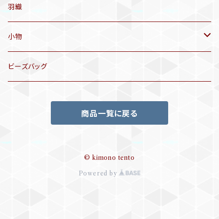
名古屋帯
アンティーク着物
羽織
洒落袋帯
リサイクル着物
小物
袋帯
訪問着、付下げ、色無地
帯揚げ
ビーズバッグ
アンティーク訪問着、付下げ
夏帯
三分紐
商品一覧に戻る
リサイクル色無地
半幅帯
小物セット
リサイクル訪問着、付下げ
半襦袢
© kimono tento
Powered by
帯留め
ビーズバッグ