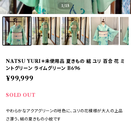
1
/15
NATSU YURI＊未使用品 夏きもの 絽 ユリ 百合 花 ミ
ントグリーン ライムグリーン B696
¥99,999
SOLD OUT
やわらかなアクアグリーンの地色に、ユリの花模様が大人の上品
さ漂う、絽の夏きもの小紋です