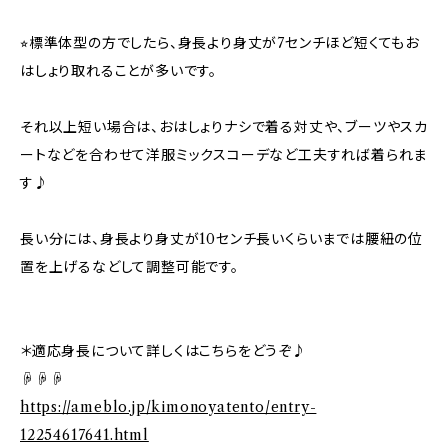
⭐︎標準体型の方でしたら、身長より身丈が7センチほど短くてもお
はしょり取れることが多いです。
それ以上短い場合は、おはしょりナシで着る対丈や、ブーツやスカ
ートなどを合わせて洋服ミックスコーデなど工夫すれば着られま
す♪
長い分には、身長より身丈が10センチ長いくらいまでは腰紐の位
置を上げるなどして調整可能です。
＊適応身長について詳しくはこちらをどうぞ♪
☟☟☟
https://ameblo.jp/kimonoyatento/entry-
12254617641.html