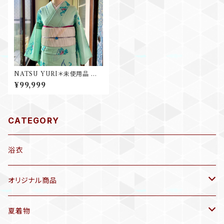
NATSU YURI＊未使用品 夏き
もの 絽 ユリ 百合 花 ミントグリ
¥99,999
ーン ライムグリーン B696
CATEGORY
浴衣
オリジナル商品
袷着物(10〜5月頃)
夏着物