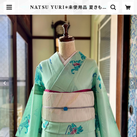
NATSU YURI＊未使用品 夏きもの
絽 ユリ 百合 花 ミントグリーン ライ
ムグリーン B696 | kimono tent
o