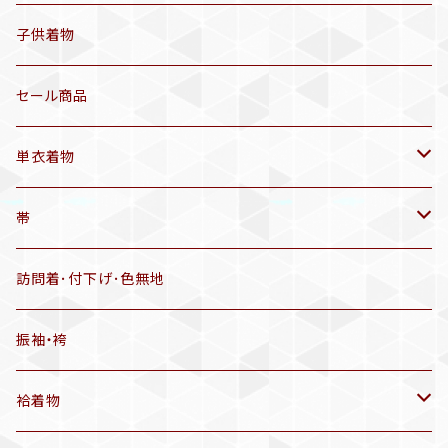
セオα 着物(5〜9月頃)
アンティーク着物
子供着物
三分紐
リサイクル着物
セール商品
帯揚げ
単衣着物
羽織
アンティーク着物
帯
半幅帯
リサイクル着物
リサイクル帯
訪問着･付下げ･色無地
有松絞り浴衣(6～9月頃)
アンティーク帯
振袖・袴
アンティーク仕立てかえ帯
袷着物