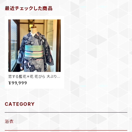
最近チェックした商品
恋する藍花＊花 花びら 大ぶり
定番 ネイビー ブルー ピンク 紺
¥99,999
濃紺 有松鳴海絞り浴衣 B690
CATEGORY
浴衣