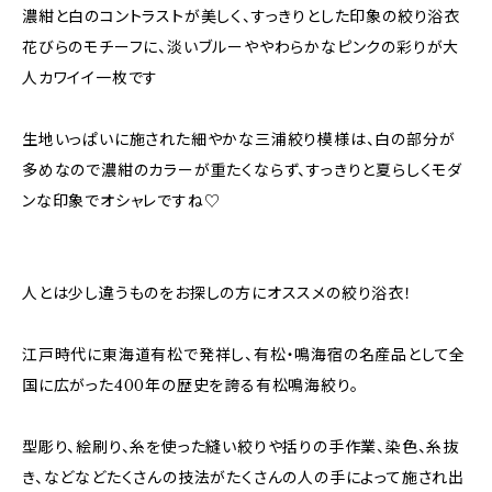
濃紺と白のコントラストが美しく、すっきりとした印象の絞り浴衣
花びらのモチーフに、淡いブルーややわらかなピンクの彩りが大
人カワイイ一枚です
生地いっぱいに施された細やかな三浦絞り模様は、白の部分が
多めなので濃紺のカラーが重たくならず、すっきりと夏らしくモダ
ンな印象でオシャレですね♡
人とは少し違うものをお探しの方にオススメの絞り浴衣！
江戸時代に東海道有松で発祥し、有松・鳴海宿の名産品として全
国に広がった400年の歴史を誇る有松鳴海絞り。
型彫り、絵刷り、糸を使った縫い絞りや括りの手作業、染色、糸抜
き、などなどたくさんの技法がたくさんの人の手によって施され出