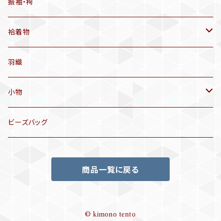
有松絞り浴衣(6～9月頃)
アンティーク帯
振袖・袴
アンティーク仕立てかえ帯
袷着物
名古屋帯
アンティーク着物
羽織
洒落袋帯
リサイクル着物
小物
袋帯
訪問着、付下げ、色無地
帯揚げ
ビーズバッグ
アンティーク訪問着、付下げ
夏帯
三分紐
商品一覧に戻る
リサイクル色無地
半幅帯
小物セット
リサイクル訪問着、付下げ
半襦袢
© kimono tento