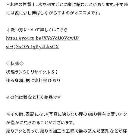
＊木綿の性質上、水を通すごとに縦に縮むことがあります。干す時
には縦に少し伸ばしながら干すのがオススメです。
↓洗い方について詳しくはこちら
https://youtu.be/XYoVdU0VdwU?
si=QXsOPc1gBy2LksCX
◇状態◇
状態ランク【 リサイクル S 】
後ろ身頃、裾に染料飛びあり
その他は難など無く美品です
※その他、表記にない(写真に映らない程の)絞り特有の薄いアク
が僅かに見られることがございます。
絞りアクと言って、絞りの加工の工程で染み込んだ薬剤などが経