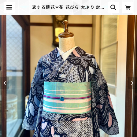
恋する藍花＊花 花びら 大ぶり 定番
ネイビー ブルー ピンク 紺 濃紺 有松
鳴海絞り浴衣 B690 | kimono ten
to