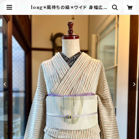
long＊風待ちの縞＊ワイド 身幅広め
洗えるきもの ストライプ 縞 グリーン
ブラウン 夏きもの B684 | kimono
tento