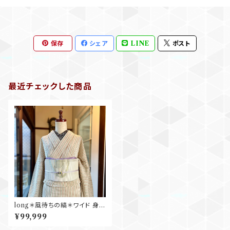
保存
シェア
LINE
ポスト
最近チェックした商品
long＊風待ちの縞＊ワイド 身幅
広め 洗えるきもの ストライプ 縞
¥99,999
グリーン ブラウン 夏きもの B6
84