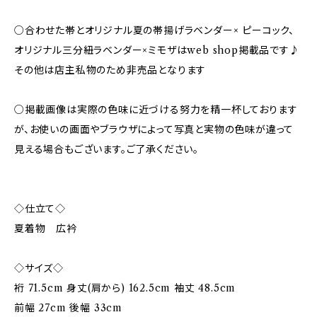
○合わせた帯とオリジナル夏の帯揚げラベンダー× ピーコック、
オリジナル三分紐ラベンダー×ミモザはweb shop掲載品です♪
その他は店主私物のため非売品となります
○掲載画像は実際の色味に近づける努力を精一杯しております
が、お使いの画面やブラウザによって写真と実物の色味が違って
見える場合もございます。ご了承ください。
◇仕立て◇
夏着物 広衿
◇サイズ◇
裄 71.5cm 身丈(肩から) 162.5cm 袖丈 48.5cm
前幅 27cm 後幅 33cm