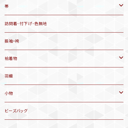
羽織
アンティーク着物
帯
半幅帯
リサイクル着物
リサイクル帯
訪問着･付下げ･色無地
有松絞り浴衣(6～9月頃)
アンティーク帯
振袖・袴
アンティーク仕立てかえ帯
袷着物
名古屋帯
アンティーク着物
羽織
洒落袋帯
リサイクル着物
小物
袋帯
訪問着、付下げ、色無地
帯揚げ
ビーズバッグ
アンティーク訪問着、付下げ