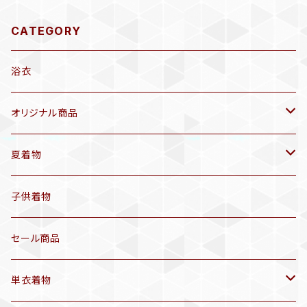
CATEGORY
浴衣
オリジナル商品
袷着物(10〜5月頃)
夏着物
セオα 着物(5〜9月頃)
アンティーク着物
子供着物
三分紐
リサイクル着物
セール商品
帯揚げ
単衣着物