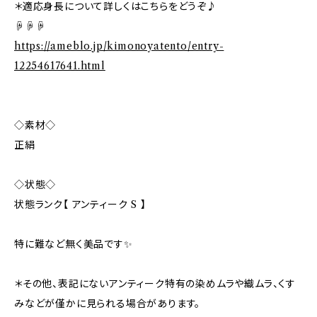
＊適応身長について詳しくはこちらをどうぞ♪
☟☟☟
https://ameblo.jp/kimonoyatento/entry-
12254617641.html
◇素材◇
正絹
◇状態◇
状態ランク【 アンティーク S 】
特に難など無く美品です✨️
＊その他、表記にないアンティーク特有の染めムラや織ムラ、くす
みなどが僅かに見られる場合があります。