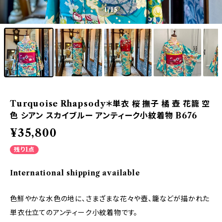
1
/15
Turquoise Rhapsody＊単衣 桜 撫子 橘 壺 花籠 空
色 シアン スカイブルー アンティーク小紋着物 B676
¥35,800
残り1点
International shipping available
色鮮やかな水色の地に、さまざまな花々や壺、籠などが描かれた
単衣仕立てのアンティーク小紋着物です。