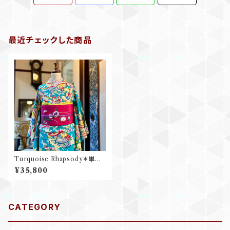
最近チェックした商品
Turquoise Rhapsody＊単衣
桜 撫子 橘 壺 花籠 空色 シアン
¥35,800
スカイブルー アンティーク小紋
着物 B676
CATEGORY