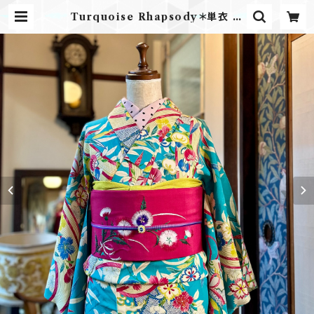
Turquoise Rhapsody＊単衣 桜
撫子 橘 壺 花籠 空色 シアン スカイ
ブルー アンティーク小紋着物 B676
| kimono tento