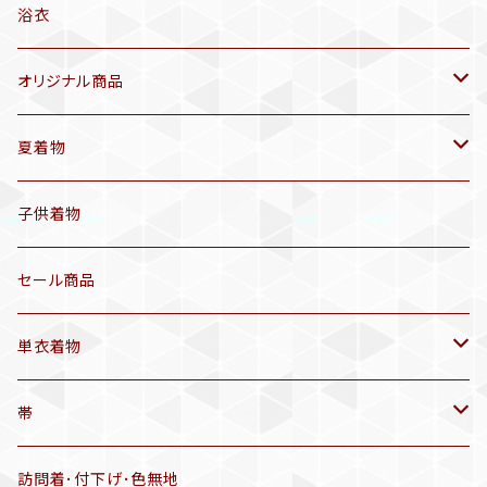
浴衣
オリジナル商品
袷着物(10〜5月頃)
夏着物
セオα 着物(5〜9月頃)
アンティーク着物
子供着物
三分紐
リサイクル着物
セール商品
帯揚げ
単衣着物
羽織
アンティーク着物
帯
半幅帯
リサイクル着物
リサイクル帯
訪問着･付下げ･色無地