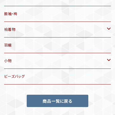
有松絞り浴衣(6～9月頃)
アンティーク帯
振袖・袴
アンティーク仕立てかえ帯
袷着物
名古屋帯
アンティーク着物
羽織
洒落袋帯
リサイクル着物
小物
袋帯
訪問着、付下げ、色無地
帯揚げ
ビーズバッグ
アンティーク訪問着、付下げ
夏帯
三分紐
商品一覧に戻る
リサイクル色無地
半幅帯
小物セット