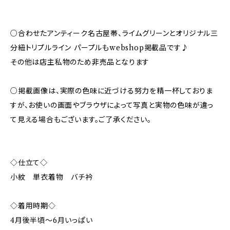
○合わせたアンティーク名古屋帯、ライムグリーンとオリジナル三
分紐トリプルライン パープルもwebshop掲載品です♪
その他は店主私物のため非売品となります
○掲載画像は、実際の色味に近づける努力を精一杯しておりま
すが、お使いの画面やブラウザによって写真と実物の色味が違っ
て見える場合もございます。ご了承ください。
◇仕立て◇
小紋 単衣着物 バチ衿
◇着用時期◇
4月後半頃〜6月いっぱい