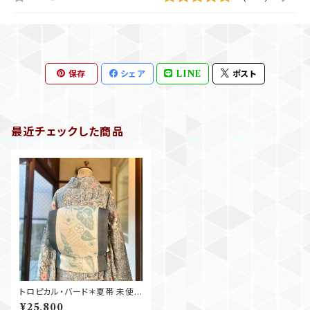
保存
シェア
LINE
ポスト
最近チェックした商品
トロピカル・バード＊夏帯 未使
用品 鳥 葉 南国 異国 ボタニカ
¥25,800