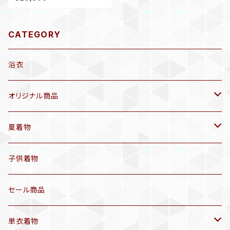
ル ホワイト ブルーグレー 洒落
袋帯 B671
CATEGORY
浴衣
オリジナル商品
袷着物(10〜5月頃)
夏着物
セオα 着物(5〜9月頃)
アンティーク着物
子供着物
三分紐
リサイクル着物
セール商品
帯揚げ
単衣着物