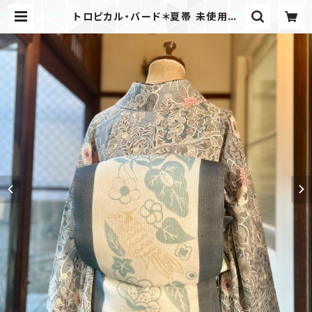
トロピカル・バード＊夏帯 未使用品
鳥 葉 南国 異国 ボタニカル ホワイト
ブルーグレー 洒落袋帯 B671 | kim
ono tento