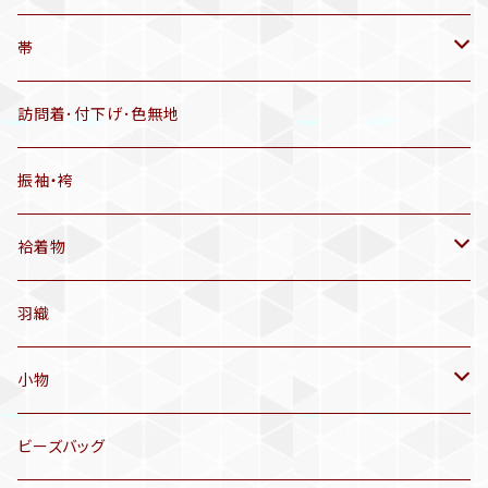
羽織
アンティーク着物
帯
半幅帯
リサイクル着物
リサイクル帯
訪問着･付下げ･色無地
有松絞り浴衣(6～9月頃)
アンティーク帯
振袖・袴
アンティーク仕立てかえ帯
袷着物
名古屋帯
アンティーク着物
羽織
洒落袋帯
リサイクル着物
小物
袋帯
訪問着、付下げ、色無地
帯揚げ
ビーズバッグ