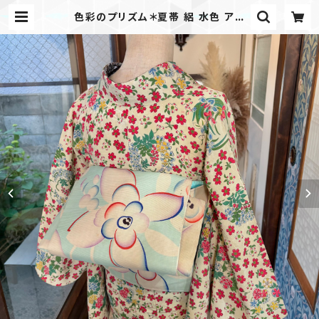
色彩のプリズム＊夏帯 絽 水色 アー
ル・ヌーヴォー 花 アンティーク夏名古
屋帯 B667 | kimono tento