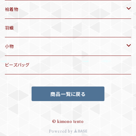
アンティーク仕立てかえ帯
袷着物
名古屋帯
アンティーク着物
羽織
洒落袋帯
リサイクル着物
小物
袋帯
訪問着、付下げ、色無地
帯揚げ
ビーズバッグ
アンティーク訪問着、付下げ
夏帯
三分紐
商品一覧に戻る
リサイクル色無地
半幅帯
小物セット
リサイクル訪問着、付下げ
半襦袢
© kimono tento
Powered by