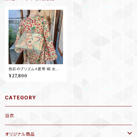
色彩のプリズム＊夏帯 絽 水色
アール・ヌーヴォー 花 アンティ
¥27,800
ーク夏名古屋帯 B667
CATEGORY
浴衣
オリジナル商品