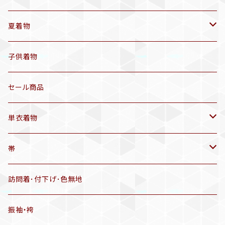
袷着物(10〜5月頃)
夏着物
セオα 着物(5〜9月頃)
アンティーク着物
子供着物
三分紐
リサイクル着物
セール商品
帯揚げ
単衣着物
羽織
アンティーク着物
帯
半幅帯
リサイクル着物
リサイクル帯
訪問着･付下げ･色無地
有松絞り浴衣(6～9月頃)
アンティーク帯
振袖・袴