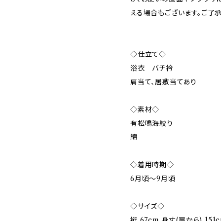
える場合もございます。ご了承
◇仕立て◇
浴衣 バチ衿
肩当て、居敷当てあり
◇素材◇
有松鳴海絞り
綿
◇着用時期◇
6月頃～9月頃
◇サイズ◇
裄 67cm 身丈(肩から) 151