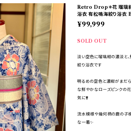
Retro Drop＊花 瑠
浴衣 有松鳴海絞り浴衣 B
¥99,999
SOLD OUT
淡い空色に瑠璃紺の濃淡と、
絞り浴衣です
明るめの空色と濃紺がまだら
な鮮やかなローズピンクの花
気に❣️
流水模様や幾何柄の鹿の子模
な一着✨️