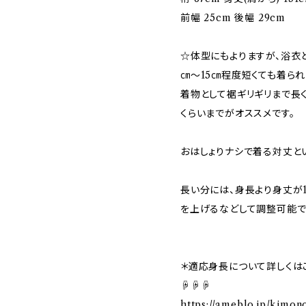
前幅 25cm 後幅 29cm
☆体型にもよりますが、浴衣
㎝〜15㎝程度短くても着られ
着物として裾ギリギリまで長
くらいまでがオススメです。
おはしょりナシで着る対丈と
長い分には、身長より身丈が
を上げるなどして調整可能で
＊適応身長について詳しくは
☟☟☟
https://ameblo.jp/kimon