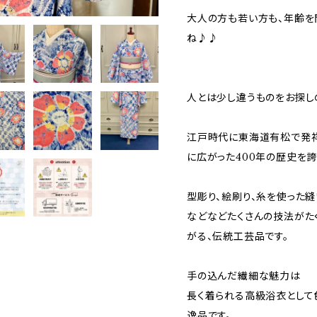
大人の方も若い方も、年齢を
ね♪♪
人とは少し違うものをお探し
江戸時代に東海道有松で発祥
に広がった400年の歴史を
型彫り、絵刷り、糸を使った縫
などなどたくさんの技法がた
がる、伝統工芸品です。
手の込んだ繊細な魅力は
長く着られる高級浴衣として
逸品です。