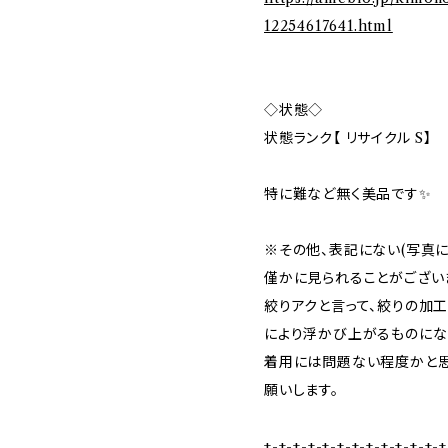
12254617641.html
◇状態◇
状態ランク【 リサイクル S】
特に難など無く美品です✨
※その他、表記にない(写真
僅かに見られることがござい
絞りアクと言って、絞りの加
により浮かび上がるものにな
着用には問題ない程度かと思
願いします。
+-+-+-+-+-+-+-+-+-+-+-+-+