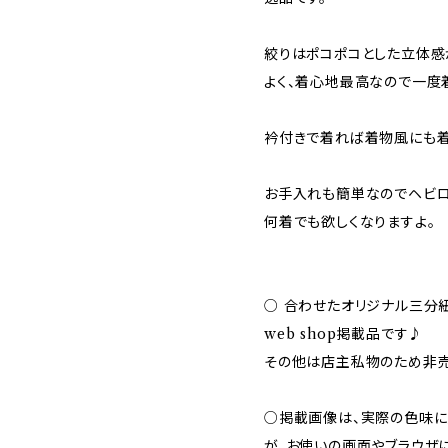
絞りはポコポコとした立体感
よく、着心地最高なので一度
衿付きで着れば着物風にも着
お手入れも簡単なのでヘビ
何着でも欲しくなりますよ。
○ 合わせたオリジナル三分
web shop掲載品です♪
その他は店主私物のため非
○掲載画像は、実際の色味に
が、お使いの画面やブラウザ