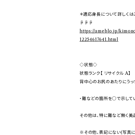
＊適応身長について詳しくは
☟☟☟
https://ameblo.jp/kimon
12254617641.html
◇状態◇
状態ランク【 リサイクル A】
背中心のお尻のあたりにうっ
・難などの箇所を○で示して
その他は、特に難など無く美
※その他、表記にない(写真