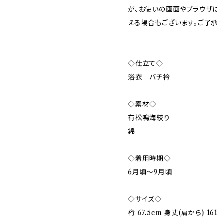
が、お使いの画面やブラウザ
える場合もございます。ご了承
◇仕立て◇
浴衣 バチ衿
◇素材◇
有松鳴海絞り
綿
◇着用時期◇
6月頃～9月頃
◇サイズ◇
裄 67.5cm 身丈(肩から) 16