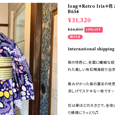
long＊Retro Iris
B654
¥31,320
¥34,800
10%OFF
残り1点
International shipping
紫の地色に、全面に繊細な絞
れた美しい有松鳴海絞り浴
青みがかった紫の濃淡の地
涼しげでステキな一枚です✨
花は拳ほどの大きさで、全体
り模様にうっとり♫