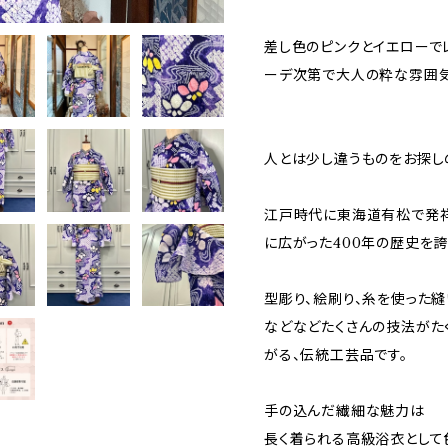
差し色のピンクとイエローで
ーデ次第で大人の粋な雰囲気
人とは少し違うものをお探し
江戸時代に東海道有松で発祥
に広がった400年の歴史を
型彫り、絵刷り、糸を使った縫
などなどたくさんの技法がた
がる、伝統工芸品です。
手の込んだ繊細な魅力は
長く着られる高級浴衣として