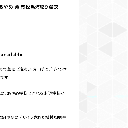
＊花 あやめ 紫 有松鳴海絞り浴衣
 available
りで菖蒲と流水が涼しげにデザインさ
衣です
色に、あやめ模様と流れる水辺模様が
に細やかにデザインされた機械蜘蛛絞