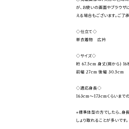
が、お使いの画面やブラウザ
える場合もございます。ご了承
◇仕立て◇
単衣着物 広衿
◇サイズ◇
裄 67.5cm 身丈(肩から) 16
前幅 27cm 後幅 30.5cm
◇適応身長◇
163cm～173cmくらいま
⭐︎標準体型の方でしたら、身
しょり取れることが多いです。