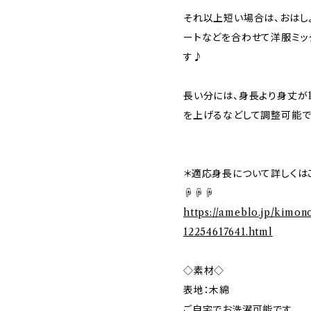
それ以上短い場合は、おはし
ートなどを合わせて洋服ミッ
す♪
長い分には、身長より身丈が
を上げるなどして調整可能で
＊適応身長について詳しくは
☟☟☟
https://ameblo.jp/kimon
12254617641.html
◇素材◇
表地：木綿
ご自宅でお洗濯可能です