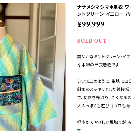
ナナメシマシマ＊単衣 ワイ
ントグリーン イエロー パ
¥99,999
SOLD OUT
爽やかなミントグリーン×イ
な木綿の単衣着物です
シワ加工のように、生地に凹
斜めのスッキリとした縞模様
で、初夏を先取りしたくなるス
大人っぽくも遊びゴコロもあ
軽やかでやさしい肌触りが、
す