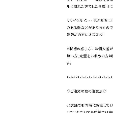
ルに慣れた方でしたら着用に
リサイクル Ｃ･･･見える所
のある難などがありますので
愛強めの方にオススメ！
＊状態の感じ方には個人差が
無い方、完璧をお求めの方は
す。
+-+-+-+-+-+-+-+-+-+-+-+-+
◇ご注文の際の注意点◇
○店舗でも同時に販売してい
していただいても店舗では完