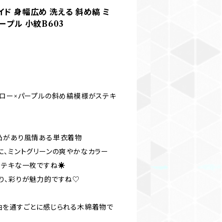
ド 身幅広め 洗える 斜め縞 ミ
ープル 小紋B603
エロー×パープルの斜め縞模様がステキ
凸があり風情ある単衣着物
に、ミントグリーンの爽やかなカラー
テキな一枚ですね☀️
り、彩りが魅力的ですね♡
袖を通すごとに感じられる木綿着物で