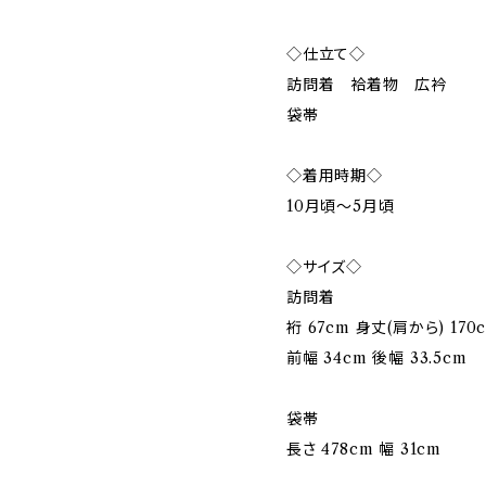
◇仕立て◇
訪問着 袷着物 広衿
袋帯
◇着用時期◇
10月頃〜5月頃
◇サイズ◇
訪問着
裄 67cm 身丈(肩から) 170
前幅 34cm 後幅 33.5cm
袋帯
長さ 478cm 幅 31cm