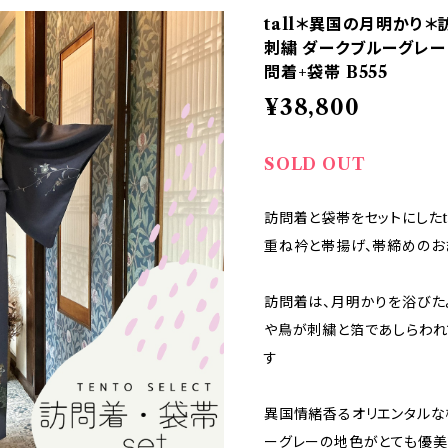
tall＊異国の月明かり＊
刺繍 ダークブルーグレー
問着+袋帯 B555
¥38,800
SOLD OUT
訪問着と袋帯をセットにしたt
重ね衿と帯揚げ、帯締めのおま
訪問着は、月明かりを浴びた
や鳥が刺繍と箔であしらわれ
す
異国情緒香るオリエンタルな
ーグレーの地色がとても優美