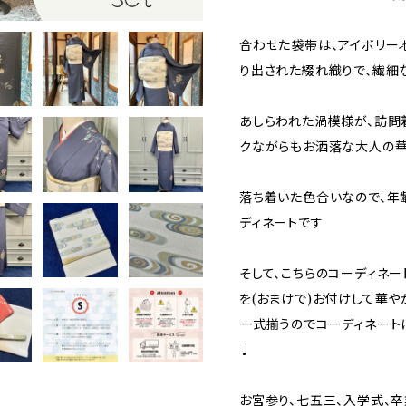
合わせた袋帯は、アイボリー
り出された綴れ織りで、繊細
あしらわれた渦模様が、訪問
クながらもお洒落な大人の
落ち着いた色合いなので、年
ディネートです
そして、こちらのコーディネ
を(おまけで)お付けして華や
一式揃うのでコーディネート
♩
お宮参り、七五三、入学式、卒