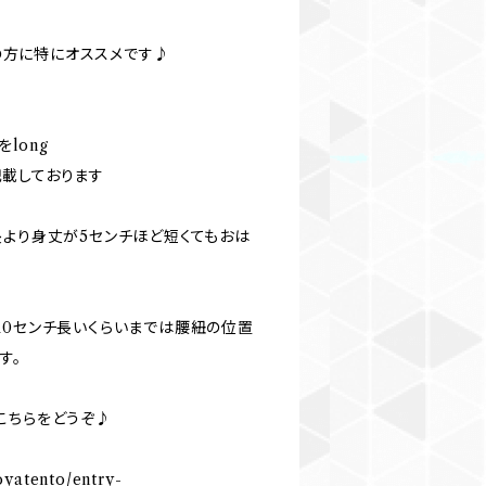
での方に特にオススメです♪
をlong
と記載しております
長より身丈が5センチほど短くてもおは
10センチ長いくらいまでは腰紐の位置
す。
こちらをどうぞ♪
oyatento/entry-