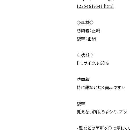
12254617641.html
◇素材◇
訪問着：正絹
袋帯：正絹
◇状態◇
【 リサイクル S】※
訪問着
特に難など無く美品です✨️
袋帯
見えない所にうすシミ、アク
・難などの箇所を○で示して