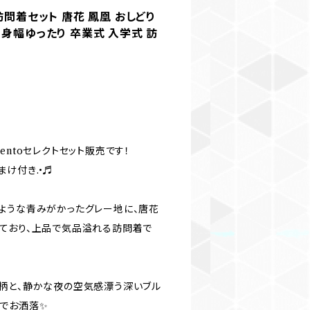
訪問着セット 唐花 鳳凰 おしどり
 身幅ゆったり 卒業式 入学式 訪
entoセレクトセット販売です！
け付き.•♬
ような青みがかったグレー地に、唐花
ており、上品で気品溢れる訪問着で
柄と、静かな夜の空気感漂う深いブル
でお洒落✨