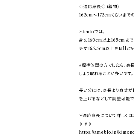
◇適応身長◇ (着物)
162cm～172cmくらいま
＊tentoでは、
身丈160cm以上165cmまで
身丈165.5cm以上をtall
⭐︎標準体型の方でしたら、身
しょり取れることが多いです。
長い分には、身長より身丈が
を上げるなどして調整可能で
＊適応身長について詳しくは
☟☟☟
https://ameblo.jp/kimon