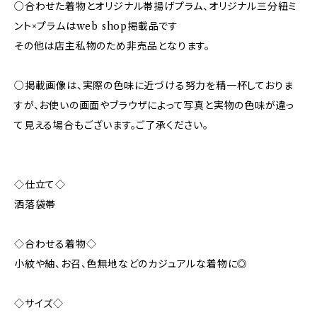
○合わせた着物とオリジナル帯揚げプラム、オリジナル三分紐ミ
ント×プラムはweb shop掲載品です
その他は店主私物のため非売品となります。
○掲載画像は、実際の色味に近づける努力を精一杯しておりま
すが、お使いの画面やブラウザによって写真と実物の色味が違っ
て見える場合もございます。ご了承ください。
◇仕立て◇
洒落袋帯
◇合わせる着物◇
小紋や紬、お召、色無地などのカジュアルな着物に◎
◇サイズ◇