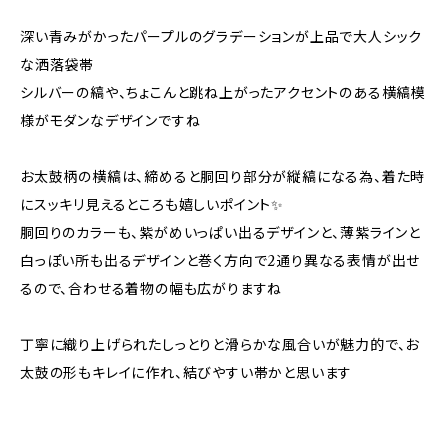
深い青みがかったパープルのグラデーションが上品で大人シック
な洒落袋帯
シルバーの縞や、ちょこんと跳ね上がったアクセントのある横縞模
様がモダンなデザインですね
お太鼓柄の横縞は、締めると胴回り部分が縦縞になる為、着た時
にスッキリ見えるところも嬉しいポイント✨
胴回りのカラーも、紫がめいっぱい出るデザインと、薄紫ラインと
白っぽい所も出るデザインと巻く方向で2通り異なる表情が出せ
るので、合わせる着物の幅も広がりますね
丁寧に織り上げられたしっとりと滑らかな風合いが魅力的で、お
太鼓の形もキレイに作れ、結びやすい帯かと思います