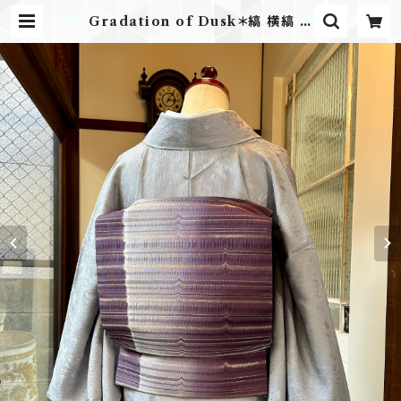
Gradation of Dusk＊縞 横縞 グ
ラデーション 深紫 紫 グレー 灰 シル
バー 洒落袋帯 B554 | kimono te
nto