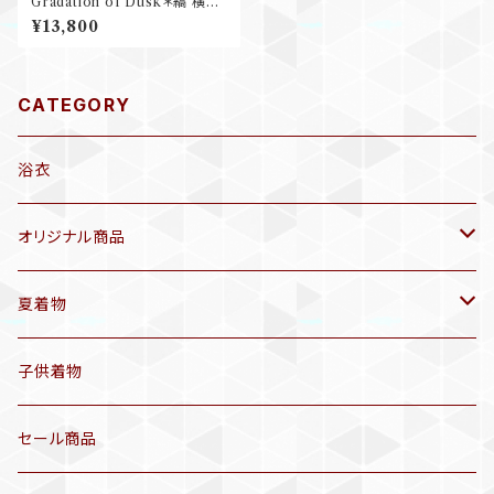
Gradation of Dusk＊縞 横縞
グラデーション 深紫 紫 グレー
¥13,800
灰 シルバー 洒落袋帯 B554
CATEGORY
浴衣
オリジナル商品
袷着物(10〜5月頃)
夏着物
セオα 着物(5〜9月頃)
アンティーク着物
子供着物
三分紐
リサイクル着物
セール商品