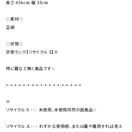
長さ 456cm 幅 31cm
◇素材◇
正絹
◇状態◇
状態ランク【リサイクル S】※
特に難など無く美品です✨️
+-+-+-+-+-+-+-+-+-+-+-+-+-+-+-+-+-+
※
リサイクル S ･･･ 未使用、未使用同然の超美品✨
リサイクル A ･･･ わずかな使用感、または裏や着用すれば見え