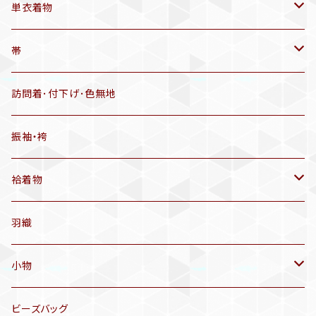
帯揚げ
単衣着物
羽織
アンティーク着物
帯
半幅帯
リサイクル着物
リサイクル帯
訪問着･付下げ･色無地
有松絞り浴衣(6～9月頃)
アンティーク帯
振袖・袴
アンティーク仕立てかえ帯
袷着物
名古屋帯
アンティーク着物
羽織
洒落袋帯
リサイクル着物
小物
袋帯
訪問着、付下げ、色無地
帯揚げ
ビーズバッグ