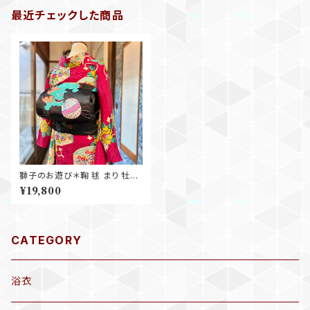
最近チェックした商品
獅子のお遊び＊鞠 毬 まり 牡丹
刺繍 黒繻子 アンティーク名古
¥19,800
屋帯 B541
CATEGORY
浴衣