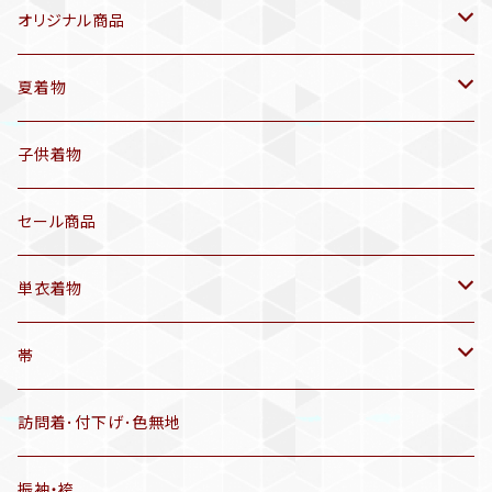
オリジナル商品
袷着物(10〜5月頃)
夏着物
セオα 着物(5〜9月頃)
アンティーク着物
子供着物
三分紐
リサイクル着物
セール商品
帯揚げ
単衣着物
羽織
アンティーク着物
帯
半幅帯
リサイクル着物
リサイクル帯
訪問着･付下げ･色無地
有松絞り浴衣(6～9月頃)
アンティーク帯
振袖・袴