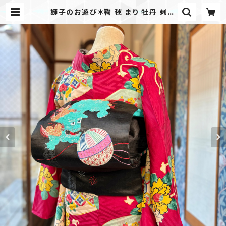
獅子のお遊び＊鞠 毬 まり 牡丹 刺繍
黒繻子 アンティーク名古屋帯 B541 |
kimono tento