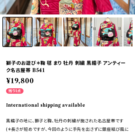
1
/16
獅子のお遊び＊鞠 毬 まり 牡丹 刺繍 黒繻子 アンティー
ク名古屋帯 B541
¥19,800
残り1点
International shipping available
黒繻子の地に、獅子と鞠、牡丹の刺繍が施された名古屋帯です
(＊長さが短めですが、今回のように手先を出さずに銀座結び風に