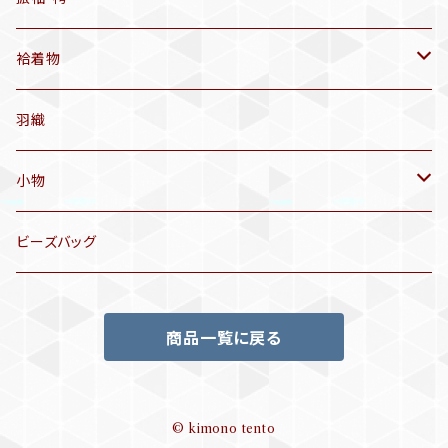
アンティーク仕立てかえ帯
袷着物
名古屋帯
アンティーク着物
羽織
洒落袋帯
リサイクル着物
小物
袋帯
訪問着、付下げ、色無地
帯揚げ
ビーズバッグ
アンティーク訪問着、付下げ
夏帯
三分紐
商品一覧に戻る
リサイクル色無地
半幅帯
小物セット
リサイクル訪問着、付下げ
半襦袢
© kimono tento